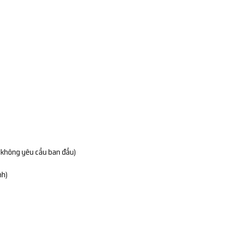
g không yêu cầu ban đầu)
nh)