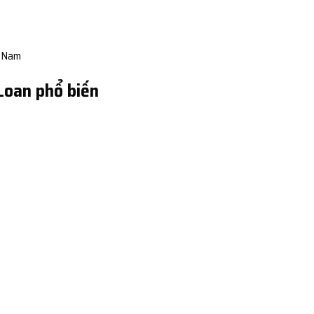
t Nam
 Loan phổ biến