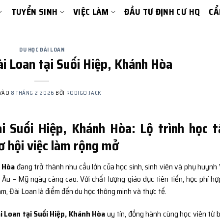
TUYỂN SINH
VIỆC LÀM
ĐẦU TƯ ĐỊNH CƯ HQ
CẨ
DU HỌC ĐÀI LOAN
ài Loan tại Suối Hiệp, Khánh Hòa
 VÀO
8 THÁNG 2 2026
BỞI
RODIGO JACK
i Suối Hiệp, Khánh Hòa: Lộ trình học t
cơ hội việc làm rộng mở
h Hòa
đang trở thành nhu cầu lớn của học sinh, sinh viên và phụ huynh 
 Âu – Mỹ ngày càng cao. Với chất lượng giáo dục tiên tiến, học phí hợp
m, Đài Loan là điểm đến du học thông minh và thực tế.
i Loan tại Suối Hiệp, Khánh Hòa
uy tín, đồng hành cùng học viên từ 