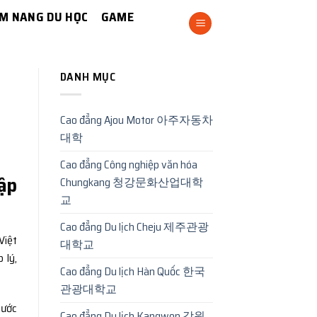
M NANG DU HỌC
GAME
DANH MỤC
Cao đẳng Ajou Motor 아주자동차
대학
Cao đẳng Công nghiệp văn hóa
ập
Chungkang 청강문화산업대학
교
Cao đẳng Du lịch Cheju 제주관광
Việt
대학교
 lý,
Cao đẳng Du lịch Hàn Quốc 한국
관광대학교
bước
Cao đẳng Du lịch Kangwon 강원