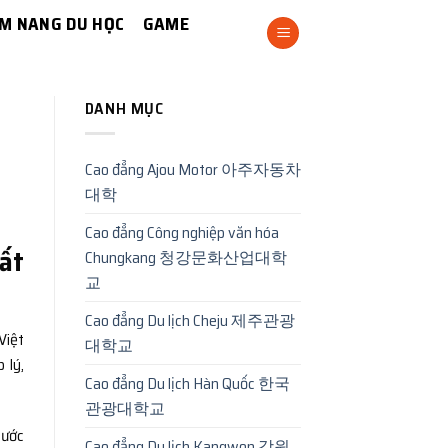
M NANG DU HỌC
GAME
DANH MỤC
Cao đẳng Ajou Motor 아주자동차
대학
Cao đẳng Công nghiệp văn hóa
hất
Chungkang 청강문화산업대학
교
Cao đẳng Du lịch Cheju 제주관광
Việt
대학교
 lý,
Cao đẳng Du lịch Hàn Quốc 한국
관광대학교
bước
Cao đẳng Du lịch Kangwon 강원