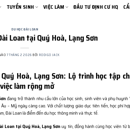
TUYỂN SINH
VIỆC LÀM
ĐẦU TƯ ĐỊNH CƯ HQ
CẨ
DU HỌC ĐÀI LOAN
Đài Loan tại Quý Hoà, Lạng Sơn
 VÀO
7 THÁNG 2 2026
BỞI
RODIGO JACK
 Quý Hoà, Lạng Sơn: Lộ trình học tập c
i việc làm rộng mở
Sơn
đang trở thành nhu cầu lớn của học sinh, sinh viên và phụ huynh 
 Âu – Mỹ ngày càng cao. Với chất lượng giáo dục tiên tiến, học phí hợp
m, Đài Loan là điểm đến du học thông minh và thực tế.
ài Loan tại Quý Hoà, Lạng Sơn
uy tín, đồng hành cùng học viên từ 