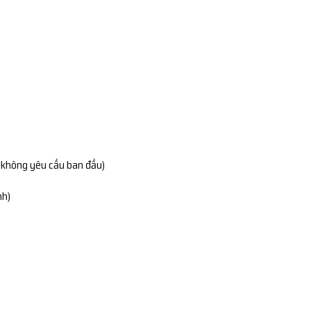
g không yêu cầu ban đầu)
nh)