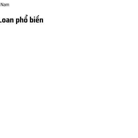
t Nam
 Loan phổ biến