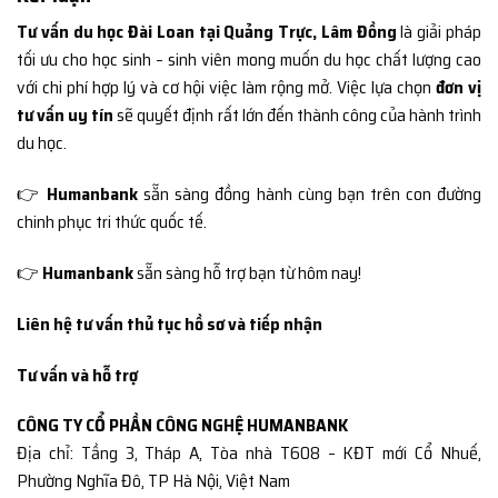
Tư vấn du học Đài Loan tại Quảng Trực, Lâm Đồng
là giải pháp
tối ưu cho học sinh – sinh viên mong muốn du học chất lượng cao
với chi phí hợp lý và cơ hội việc làm rộng mở. Việc lựa chọn
đơn vị
tư vấn uy tín
sẽ quyết định rất lớn đến thành công của hành trình
du học.
👉
Humanbank
sẵn sàng đồng hành cùng bạn trên con đường
chinh phục tri thức quốc tế.
👉
Humanbank
sẵn sàng hỗ trợ bạn từ hôm nay!
Liên hệ tư vấn thủ tục hồ sơ và tiếp nhận
Tư vấn và hỗ trợ
CÔNG TY CỔ PHẦN CÔNG NGHỆ HUMANBANK
Địa chỉ: Tầng 3, Tháp A, Tòa nhà T608 – KĐT mới Cổ Nhuế,
Phường Nghĩa Đô, TP Hà Nội, Việt Nam