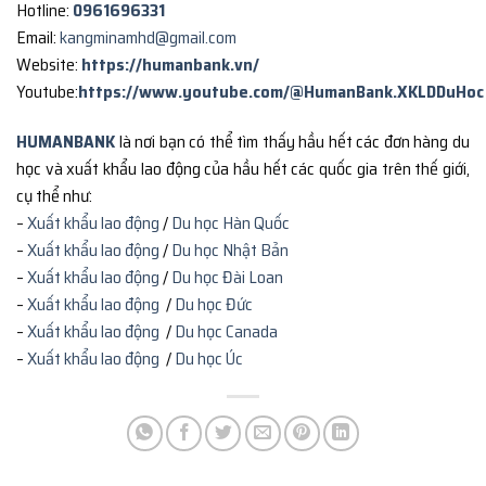
Hotline:
0961696331
Email:
kangminamhd@gmail.com
Website:
https://humanbank.vn/
Youtube:
https://www.youtube.com/@HumanBank.XKLDDuHoc
HUMANBANK
là nơi bạn có thể tìm thấy hầu hết các đơn hàng du
học và xuất khẩu lao động của hầu hết các quốc gia trên thế giới,
cụ thể như:
–
Xuất khẩu lao động
/
Du học Hàn Quốc
–
Xuất khẩu lao động
/
Du học Nhật Bản
–
Xuất khẩu lao động
/
Du học Đài Loan
–
Xuất khẩu lao động
/
Du học Đức
–
Xuất khẩu lao động
/
Du học Canada
–
Xuất khẩu lao động
/
Du học Úc