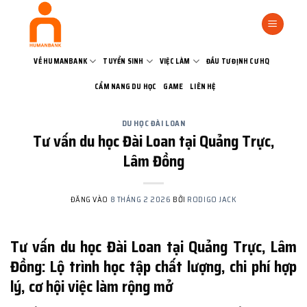
Bỏ
qua
nội
dung
VỀ HUMANBANK
TUYỂN SINH
VIỆC LÀM
ĐẦU TƯ ĐỊNH CƯ HQ
CẨM NANG DU HỌC
GAME
LIÊN HỆ
DU HỌC ĐÀI LOAN
Tư vấn du học Đài Loan tại Quảng Trực,
Lâm Đồng
ĐĂNG VÀO
8 THÁNG 2 2026
BỞI
RODIGO JACK
Tư vấn du học Đài Loan tại Quảng Trực, Lâm
Đồng: Lộ trình học tập chất lượng, chi phí hợp
lý, cơ hội việc làm rộng mở