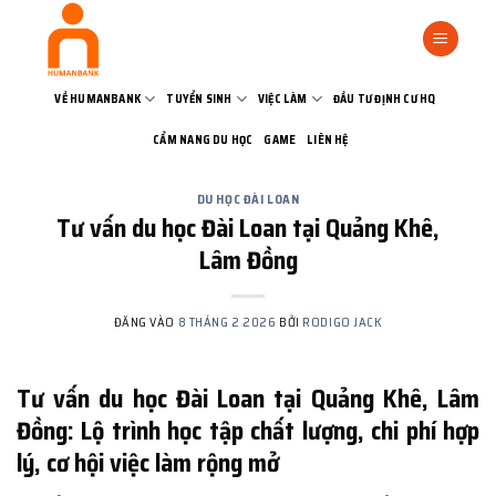
Bỏ
qua
nội
dung
VỀ HUMANBANK
TUYỂN SINH
VIỆC LÀM
ĐẦU TƯ ĐỊNH CƯ HQ
CẨM NANG DU HỌC
GAME
LIÊN HỆ
DU HỌC ĐÀI LOAN
Tư vấn du học Đài Loan tại Quảng Khê,
Lâm Đồng
ĐĂNG VÀO
8 THÁNG 2 2026
BỞI
RODIGO JACK
Tư vấn du học Đài Loan tại Quảng Khê, Lâm
Đồng: Lộ trình học tập chất lượng, chi phí hợp
lý, cơ hội việc làm rộng mở