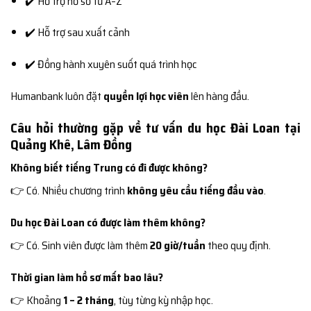
✔️ Hỗ trợ hồ sơ từ A–Z
✔️ Hỗ trợ sau xuất cảnh
✔️ Đồng hành xuyên suốt quá trình học
Humanbank luôn đặt
quyền lợi học viên
lên hàng đầu.
Câu hỏi thường gặp về tư vấn du học Đài Loan tại
Quảng Khê, Lâm Đồng
Không biết tiếng Trung có đi được không?
👉 Có. Nhiều chương trình
không yêu cầu tiếng đầu vào
.
Du học Đài Loan có được làm thêm không?
👉 Có. Sinh viên được làm thêm
20 giờ/tuần
theo quy định.
Thời gian làm hồ sơ mất bao lâu?
👉 Khoảng
1 – 2 tháng
, tùy từng kỳ nhập học.