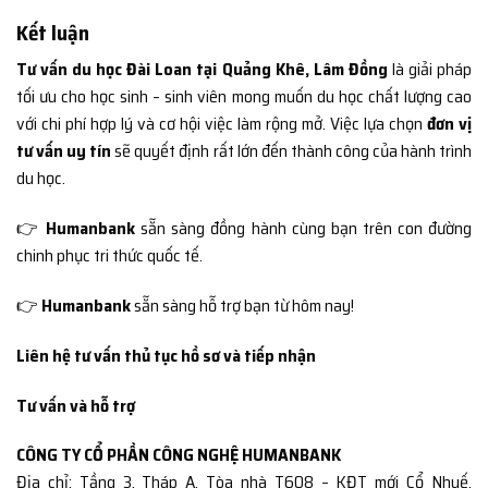
Kết luận
Tư vấn du học Đài Loan tại Quảng Khê, Lâm Đồng
là giải pháp
tối ưu cho học sinh – sinh viên mong muốn du học chất lượng cao
với chi phí hợp lý và cơ hội việc làm rộng mở. Việc lựa chọn
đơn vị
tư vấn uy tín
sẽ quyết định rất lớn đến thành công của hành trình
du học.
👉
Humanbank
sẵn sàng đồng hành cùng bạn trên con đường
chinh phục tri thức quốc tế.
👉
Humanbank
sẵn sàng hỗ trợ bạn từ hôm nay!
Liên hệ tư vấn thủ tục hồ sơ và tiếp nhận
Tư vấn và hỗ trợ
CÔNG TY CỔ PHẦN CÔNG NGHỆ HUMANBANK
Địa chỉ: Tầng 3, Tháp A, Tòa nhà T608 – KĐT mới Cổ Nhuế,