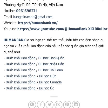
Phường Nghĩa Đô, TP Hà Nội, Việt Nam
Hotline:
0961696331
Email:
kangminamhd@gmail.com
Website:
https://humanbank.vn/
Youtube:
https://www.youtube.com/@HumanBank.XKLDDuHoc
HUMANBANK
là nơi bạn có thể tìm thấy hầu hết các đơn hàng du
học và xuất khẩu lao động của hầu hết các quốc gia trên thế giới,
cụ thể như:
–
Xuất khẩu lao động
/
Du học Hàn Quốc
–
Xuất khẩu lao động
/
Du học Nhật Bản
–
Xuất khẩu lao động
/
Du học Đài Loan
–
Xuất khẩu lao động
/
Du học Đức
–
Xuất khẩu lao động
/
Du học Canada
–
Xuất khẩu lao động
/
Du học Úc