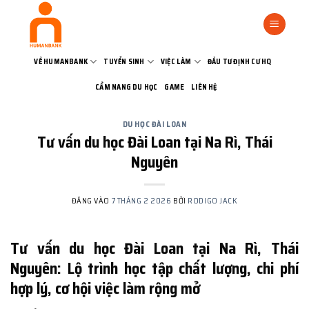
Bỏ
qua
nội
dung
VỀ HUMANBANK
TUYỂN SINH
VIỆC LÀM
ĐẦU TƯ ĐỊNH CƯ HQ
CẨM NANG DU HỌC
GAME
LIÊN HỆ
DU HỌC ĐÀI LOAN
Tư vấn du học Đài Loan tại Na Rì, Thái
Nguyên
ĐĂNG VÀO
7 THÁNG 2 2026
BỞI
RODIGO JACK
Tư vấn du học Đài Loan tại Na Rì, Thái
Nguyên: Lộ trình học tập chất lượng, chi phí
hợp lý, cơ hội việc làm rộng mở