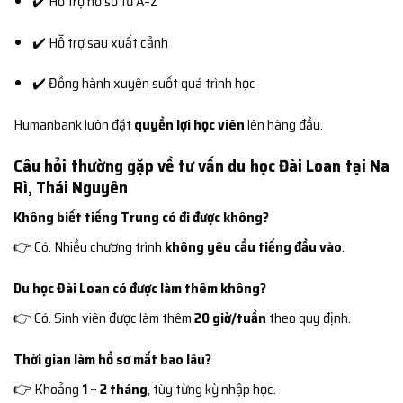
✔️ Hỗ trợ hồ sơ từ A–Z
✔️ Hỗ trợ sau xuất cảnh
✔️ Đồng hành xuyên suốt quá trình học
Humanbank luôn đặt
quyền lợi học viên
lên hàng đầu.
Câu hỏi thường gặp về tư vấn du học Đài Loan tại Na
Rì, Thái Nguyên
Không biết tiếng Trung có đi được không?
👉 Có. Nhiều chương trình
không yêu cầu tiếng đầu vào
.
Du học Đài Loan có được làm thêm không?
👉 Có. Sinh viên được làm thêm
20 giờ/tuần
theo quy định.
Thời gian làm hồ sơ mất bao lâu?
👉 Khoảng
1 – 2 tháng
, tùy từng kỳ nhập học.