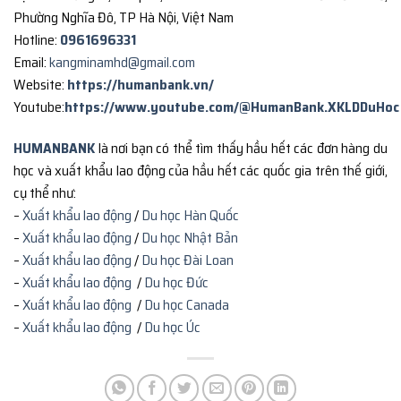
Phường Nghĩa Đô, TP Hà Nội, Việt Nam
Hotline:
0961696331
Email:
kangminamhd@gmail.com
Website:
https://humanbank.vn/
Youtube:
https://www.youtube.com/@HumanBank.XKLDDuHoc
HUMANBANK
là nơi bạn có thể tìm thấy hầu hết các đơn hàng du
học và xuất khẩu lao động của hầu hết các quốc gia trên thế giới,
cụ thể như:
–
Xuất khẩu lao động
/
Du học Hàn Quốc
–
Xuất khẩu lao động
/
Du học Nhật Bản
–
Xuất khẩu lao động
/
Du học Đài Loan
–
Xuất khẩu lao động
/
Du học Đức
–
Xuất khẩu lao động
/
Du học Canada
–
Xuất khẩu lao động
/
Du học Úc