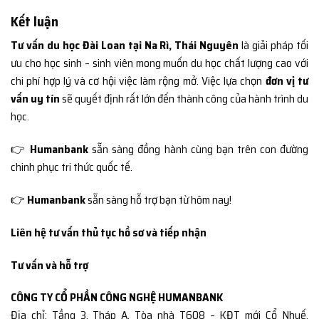
Kết luận
Tư vấn du học Đài Loan tại Na Rì, Thái Nguyên
là giải pháp tối
ưu cho học sinh – sinh viên mong muốn du học chất lượng cao với
chi phí hợp lý và cơ hội việc làm rộng mở. Việc lựa chọn
đơn vị tư
vấn uy tín
sẽ quyết định rất lớn đến thành công của hành trình du
học.
👉
Humanbank
sẵn sàng đồng hành cùng bạn trên con đường
chinh phục tri thức quốc tế.
👉
Humanbank
sẵn sàng hỗ trợ bạn từ hôm nay!
Liên hệ tư vấn thủ tục hồ sơ và tiếp nhận
Tư vấn và hỗ trợ
CÔNG TY CỔ PHẦN CÔNG NGHỆ HUMANBANK
Địa chỉ: Tầng 3, Tháp A, Tòa nhà T608 – KĐT mới Cổ Nhuế,