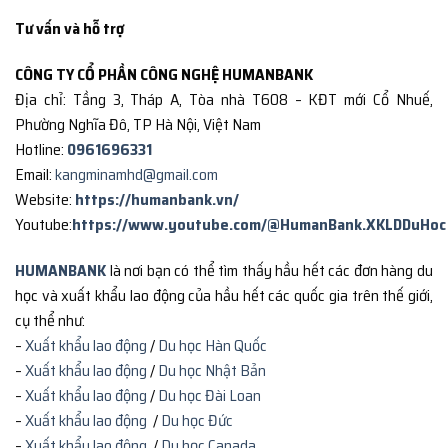
Tư vấn và hỗ trợ
CÔNG TY CỔ PHẦN CÔNG NGHỆ HUMANBANK
Địa chỉ: Tầng 3, Tháp A, Tòa nhà T608 – KĐT mới Cổ Nhuế,
Phường Nghĩa Đô, TP Hà Nội, Việt Nam
Hotline:
0961696331
Email:
kangminamhd@gmail.com
Website:
https://humanbank.vn/
Youtube:
https://www.youtube.com/@HumanBank.XKLDDuHoc
HUMANBANK
là nơi bạn có thể tìm thấy hầu hết các đơn hàng du
học và xuất khẩu lao động của hầu hết các quốc gia trên thế giới,
cụ thể như:
–
Xuất khẩu lao động
/
Du học Hàn Quốc
–
Xuất khẩu lao động
/
Du học Nhật Bản
–
Xuất khẩu lao động
/
Du học Đài Loan
–
Xuất khẩu lao động
/
Du học Đức
–
Xuất khẩu lao động
/
Du học Canada