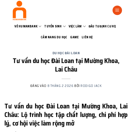
Bỏ
qua
nội
dung
VỀ HUMANBANK
TUYỂN SINH
VIỆC LÀM
ĐẦU TƯ ĐỊNH CƯ HQ
CẨM NANG DU HỌC
GAME
LIÊN HỆ
DU HỌC ĐÀI LOAN
Tư vấn du học Đài Loan tại Mường Khoa,
Lai Châu
ĐĂNG VÀO
8 THÁNG 2 2026
BỞI
RODIGO JACK
Tư vấn du học Đài Loan tại Mường Khoa, Lai
Châu: Lộ trình học tập chất lượng, chi phí hợp
lý, cơ hội việc làm rộng mở