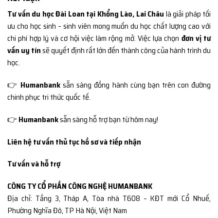
Tư vấn du học Đài Loan tại Khổng Lào, Lai Châu
là giải pháp tối
ưu cho học sinh – sinh viên mong muốn du học chất lượng cao với
chi phí hợp lý và cơ hội việc làm rộng mở. Việc lựa chọn
đơn vị tư
vấn uy tín
sẽ quyết định rất lớn đến thành công của hành trình du
học.
👉
Humanbank
sẵn sàng đồng hành cùng bạn trên con đường
chinh phục tri thức quốc tế.
👉
Humanbank
sẵn sàng hỗ trợ bạn từ hôm nay!
Liên hệ tư vấn thủ tục hồ sơ và tiếp nhận
Tư vấn và hỗ trợ
CÔNG TY CỔ PHẦN CÔNG NGHỆ HUMANBANK
Địa chỉ: Tầng 3, Tháp A, Tòa nhà T608 – KĐT mới Cổ Nhuế,
Phường Nghĩa Đô, TP Hà Nội, Việt Nam