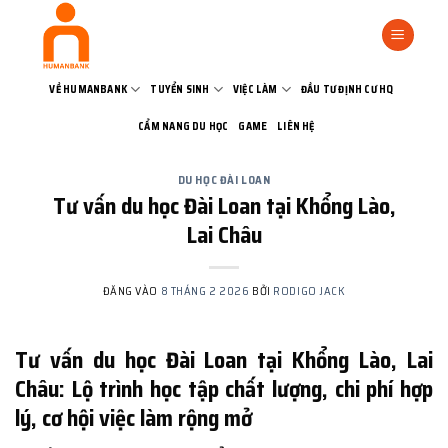
Bỏ
qua
nội
dung
VỀ HUMANBANK
TUYỂN SINH
VIỆC LÀM
ĐẦU TƯ ĐỊNH CƯ HQ
CẨM NANG DU HỌC
GAME
LIÊN HỆ
DU HỌC ĐÀI LOAN
Tư vấn du học Đài Loan tại Khổng Lào,
Lai Châu
ĐĂNG VÀO
8 THÁNG 2 2026
BỞI
RODIGO JACK
Tư vấn du học Đài Loan tại Khổng Lào, Lai
Châu: Lộ trình học tập chất lượng, chi phí hợp
lý, cơ hội việc làm rộng mở