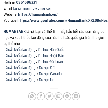
Hotline:
0961696331
Email:
kangminamhd@gmail.com
Website:
https://humanbank.vn/
Youtube:
https://www.youtube.com/@HumanBank.XKLDDuHoc
HUMANBANK
là nơi bạn có thể tìm thấy hầu hết các đơn hàng du
học và xuất khẩu lao động của hầu hết các quốc gia trên thế giới,
cụ thể như:
–
Xuất khẩu lao động
/
Du học Hàn Quốc
–
Xuất khẩu lao động
/
Du học Nhật Bản
–
Xuất khẩu lao động
/
Du học Đài Loan
–
Xuất khẩu lao động
/
Du học Đức
–
Xuất khẩu lao động
/
Du học Canada
–
Xuất khẩu lao động
/
Du học Úc