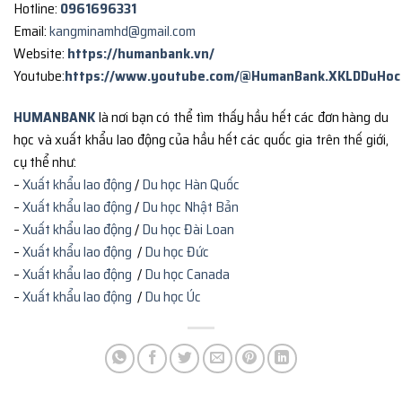
Hotline:
0961696331
Email:
kangminamhd@gmail.com
Website:
https://humanbank.vn/
Youtube:
https://www.youtube.com/@HumanBank.XKLDDuHoc
HUMANBANK
là nơi bạn có thể tìm thấy hầu hết các đơn hàng du
học và xuất khẩu lao động của hầu hết các quốc gia trên thế giới,
cụ thể như:
–
Xuất khẩu lao động
/
Du học Hàn Quốc
–
Xuất khẩu lao động
/
Du học Nhật Bản
–
Xuất khẩu lao động
/
Du học Đài Loan
–
Xuất khẩu lao động
/
Du học Đức
–
Xuất khẩu lao động
/
Du học Canada
–
Xuất khẩu lao động
/
Du học Úc