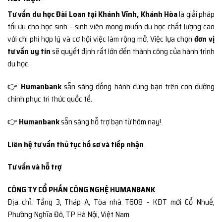
Tư vấn du học Đài Loan tại Khánh Vĩnh, Khánh Hòa
là giải pháp
tối ưu cho học sinh – sinh viên mong muốn du học chất lượng cao
với chi phí hợp lý và cơ hội việc làm rộng mở. Việc lựa chọn
đơn vị
tư vấn uy tín
sẽ quyết định rất lớn đến thành công của hành trình
du học.
👉
Humanbank
sẵn sàng đồng hành cùng bạn trên con đường
chinh phục tri thức quốc tế.
👉
Humanbank
sẵn sàng hỗ trợ bạn từ hôm nay!
Liên hệ tư vấn thủ tục hồ sơ và tiếp nhận
Tư vấn và hỗ trợ
CÔNG TY CỔ PHẦN CÔNG NGHỆ HUMANBANK
Địa chỉ: Tầng 3, Tháp A, Tòa nhà T608 – KĐT mới Cổ Nhuế,
Phường Nghĩa Đô, TP Hà Nội, Việt Nam