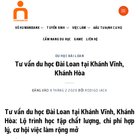
Bỏ
qua
nội
dung
VỀ HUMANBANK
TUYỂN SINH
VIỆC LÀM
ĐẦU TƯ ĐỊNH CƯ HQ
CẨM NANG DU HỌC
GAME
LIÊN HỆ
DU HỌC ĐÀI LOAN
Tư vấn du học Đài Loan tại Khánh Vĩnh,
Khánh Hòa
ĐĂNG VÀO
8 THÁNG 2 2026
BỞI
RODIGO JACK
Tư vấn du học Đài Loan tại Khánh Vĩnh, Khánh
Hòa: Lộ trình học tập chất lượng, chi phí hợp
lý, cơ hội việc làm rộng mở