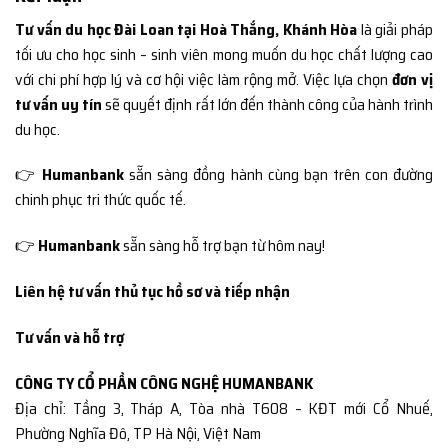
Tư vấn du học Đài Loan tại Hoà Thắng, Khánh Hòa
là giải pháp
tối ưu cho học sinh – sinh viên mong muốn du học chất lượng cao
với chi phí hợp lý và cơ hội việc làm rộng mở. Việc lựa chọn
đơn vị
tư vấn uy tín
sẽ quyết định rất lớn đến thành công của hành trình
du học.
👉
Humanbank
sẵn sàng đồng hành cùng bạn trên con đường
chinh phục tri thức quốc tế.
👉
Humanbank
sẵn sàng hỗ trợ bạn từ hôm nay!
Liên hệ tư vấn thủ tục hồ sơ và tiếp nhận
Tư vấn và hỗ trợ
CÔNG TY CỔ PHẦN CÔNG NGHỆ HUMANBANK
Địa chỉ: Tầng 3, Tháp A, Tòa nhà T608 – KĐT mới Cổ Nhuế,
Phường Nghĩa Đô, TP Hà Nội, Việt Nam