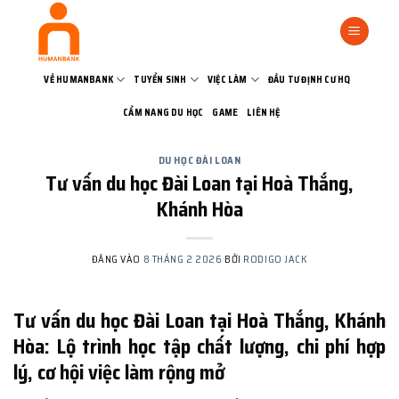
Bỏ
qua
nội
dung
VỀ HUMANBANK
TUYỂN SINH
VIỆC LÀM
ĐẦU TƯ ĐỊNH CƯ HQ
CẨM NANG DU HỌC
GAME
LIÊN HỆ
DU HỌC ĐÀI LOAN
Tư vấn du học Đài Loan tại Hoà Thắng,
Khánh Hòa
ĐĂNG VÀO
8 THÁNG 2 2026
BỞI
RODIGO JACK
Tư vấn du học Đài Loan tại Hoà Thắng, Khánh
Hòa: Lộ trình học tập chất lượng, chi phí hợp
lý, cơ hội việc làm rộng mở