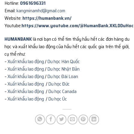
Hotline:
0961696331
Email:
kangminamhd@gmail.com
Website:
https://humanbank.vn/
Youtube:
https://www.youtube.com/@HumanBank.XKLDDuHoc
HUMANBANK
là nơi bạn có thể tìm thấy hầu hết các đơn hàng du
học và xuất khẩu lao động của hầu hết các quốc gia trên thế giới,
cụ thể như:
–
Xuất khẩu lao động
/
Du học Hàn Quốc
–
Xuất khẩu lao động
/
Du học Nhật Bản
–
Xuất khẩu lao động
/
Du học Đài Loan
–
Xuất khẩu lao động
/
Du học Đức
–
Xuất khẩu lao động
/
Du học Canada
–
Xuất khẩu lao động
/
Du học Úc