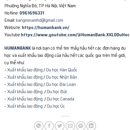
Phường Nghĩa Đô, TP Hà Nội, Việt Nam
Hotline:
0961696331
Email:
kangminamhd@gmail.com
Website:
https://humanbank.vn/
Youtube:
https://www.youtube.com/@HumanBank.XKLDDuHoc
HUMANBANK
là nơi bạn có thể tìm thấy hầu hết các đơn hàng du
học và xuất khẩu lao động của hầu hết các quốc gia trên thế giới,
cụ thể như:
–
Xuất khẩu lao động
/
Du học Hàn Quốc
–
Xuất khẩu lao động
/
Du học Nhật Bản
–
Xuất khẩu lao động
/
Du học Đài Loan
–
Xuất khẩu lao động
/
Du học Đức
–
Xuất khẩu lao động
/
Du học Canada
–
Xuất khẩu lao động
/
Du học Úc