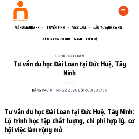
Bỏ
qua
nội
dung
VỀ HUMANBANK
TUYỂN SINH
VIỆC LÀM
ĐẦU TƯ ĐỊNH CƯ HQ
CẨM NANG DU HỌC
GAME
LIÊN HỆ
DU HỌC ĐÀI LOAN
Tư vấn du học Đài Loan tại Đức Huệ, Tây
Ninh
ĐĂNG VÀO
8 THÁNG 2 2026
BỞI
RODIGO JACK
Tư vấn du học Đài Loan tại Đức Huệ, Tây Ninh:
Lộ trình học tập chất lượng, chi phí hợp lý, cơ
hội việc làm rộng mở