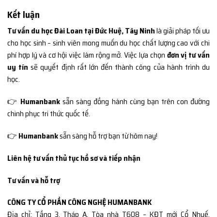
Kết luận
Tư vấn du học Đài Loan tại Đức Huệ, Tây Ninh
là giải pháp tối ưu
cho học sinh – sinh viên mong muốn du học chất lượng cao với chi
phí hợp lý và cơ hội việc làm rộng mở. Việc lựa chọn
đơn vị tư vấn
uy tín
sẽ quyết định rất lớn đến thành công của hành trình du
học.
👉
Humanbank
sẵn sàng đồng hành cùng bạn trên con đường
chinh phục tri thức quốc tế.
👉
Humanbank
sẵn sàng hỗ trợ bạn từ hôm nay!
Liên hệ tư vấn thủ tục hồ sơ và tiếp nhận
Tư vấn và hỗ trợ
CÔNG TY CỔ PHẦN CÔNG NGHỆ HUMANBANK
Địa chỉ: Tầng 3, Tháp A, Tòa nhà T608 – KĐT mới Cổ Nhuế,