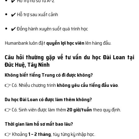
✔️ Hỗ trợ hồ sơ từ A–Z
✔️ Hỗ trợ sau xuất cảnh
✔️ Đồng hành xuyên suốt quá trình học
Humanbank luôn đặt
quyền lợi học viên
lên hàng đầu.
Câu hỏi thường gặp về tư vấn du học Đài Loan tại
Đức Huệ, Tây Ninh
Không biết tiếng Trung có đi được không?
👉 Có. Nhiều chương trình
không yêu cầu tiếng đầu vào
.
Du học Đài Loan có được làm thêm không?
👉 Có. Sinh viên được làm thêm
20 giờ/tuần
theo quy định.
Thời gian làm hồ sơ mất bao lâu?
👉 Khoảng
1 – 2 tháng
, tùy từng kỳ nhập học.