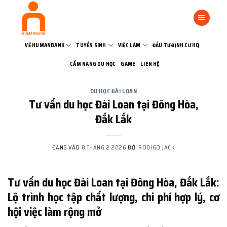
Bỏ
qua
nội
dung
VỀ HUMANBANK
TUYỂN SINH
VIỆC LÀM
ĐẦU TƯ ĐỊNH CƯ HQ
CẨM NANG DU HỌC
GAME
LIÊN HỆ
DU HỌC ĐÀI LOAN
Tư vấn du học Đài Loan tại Đông Hòa,
Đắk Lắk
ĐĂNG VÀO
8 THÁNG 2 2026
BỞI
RODIGO JACK
Tư vấn du học Đài Loan tại Đông Hòa, Đắk Lắk:
Lộ trình học tập chất lượng, chi phí hợp lý, cơ
hội việc làm rộng mở