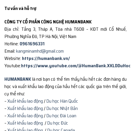
Tư vấn và hỗ trợ
CÔNG TY CỔ PHẦN CÔNG NGHỆ HUMANBANK
Địa chỉ: Tầng 3, Tháp A, Tòa nhà T608 – KĐT mới Cổ Nhuế,
Phường Nghĩa Đô, TP Hà Nội, Việt Nam
Hotline:
0961696331
Email:
kangminamhd@gmail.com
Website:
https://humanbank.vn/
Youtube:
https://www.youtube.com/@HumanBank.XKLDDuHoc
HUMANBANK
là nơi bạn có thể tìm thấy hầu hết các đơn hàng du
học và xuất khẩu lao động của hầu hết các quốc gia trên thế giới,
cụ thể như:
–
Xuất khẩu lao động
/
Du học Hàn Quốc
–
Xuất khẩu lao động
/
Du học Nhật Bản
–
Xuất khẩu lao động
/
Du học Đài Loan
–
Xuất khẩu lao động
/
Du học Đức
–
Xuất khẩu lao động
/
Du học Canada