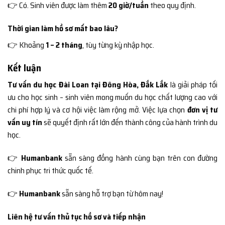
👉 Có. Sinh viên được làm thêm
20 giờ/tuần
theo quy định.
Thời gian làm hồ sơ mất bao lâu?
👉 Khoảng
1 – 2 tháng
, tùy từng kỳ nhập học.
Kết luận
Tư vấn du học Đài Loan tại Đông Hòa, Đắk Lắk
là giải pháp tối
ưu cho học sinh – sinh viên mong muốn du học chất lượng cao với
chi phí hợp lý và cơ hội việc làm rộng mở. Việc lựa chọn
đơn vị tư
vấn uy tín
sẽ quyết định rất lớn đến thành công của hành trình du
học.
👉
Humanbank
sẵn sàng đồng hành cùng bạn trên con đường
chinh phục tri thức quốc tế.
👉
Humanbank
sẵn sàng hỗ trợ bạn từ hôm nay!
Liên hệ tư vấn thủ tục hồ sơ và tiếp nhận