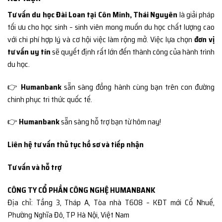
Tư vấn du học Đài Loan tại Côn Minh, Thái Nguyên
là giải pháp
tối ưu cho học sinh – sinh viên mong muốn du học chất lượng cao
với chi phí hợp lý và cơ hội việc làm rộng mở. Việc lựa chọn
đơn vị
tư vấn uy tín
sẽ quyết định rất lớn đến thành công của hành trình
du học.
👉
Humanbank
sẵn sàng đồng hành cùng bạn trên con đường
chinh phục tri thức quốc tế.
👉
Humanbank
sẵn sàng hỗ trợ bạn từ hôm nay!
Liên hệ tư vấn thủ tục hồ sơ và tiếp nhận
Tư vấn và hỗ trợ
CÔNG TY CỔ PHẦN CÔNG NGHỆ HUMANBANK
Địa chỉ: Tầng 3, Tháp A, Tòa nhà T608 – KĐT mới Cổ Nhuế,
Phường Nghĩa Đô, TP Hà Nội, Việt Nam