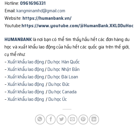
Hotline:
0961696331
Email:
kangminamhd@gmail.com
Website:
https://humanbank.vn/
Youtube:
https://www.youtube.com/@HumanBank.XKLDDuHoc
HUMANBANK
là nơi bạn có thể tìm thấy hầu hết các đơn hàng du
học và xuất khẩu lao động của hầu hết các quốc gia trên thế giới,
cụ thể như:
–
Xuất khẩu lao động
/
Du học Hàn Quốc
–
Xuất khẩu lao động
/
Du học Nhật Bản
–
Xuất khẩu lao động
/
Du học Đài Loan
–
Xuất khẩu lao động
/
Du học Đức
–
Xuất khẩu lao động
/
Du học Canada
–
Xuất khẩu lao động
/
Du học Úc