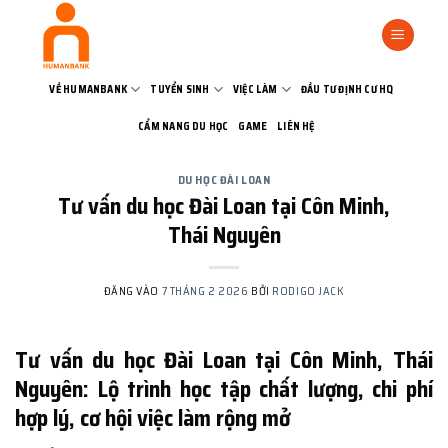
Bỏ
qua
nội
dung
VỀ HUMANBANK
TUYỂN SINH
VIỆC LÀM
ĐẦU TƯ ĐỊNH CƯ HQ
CẨM NANG DU HỌC
GAME
LIÊN HỆ
DU HỌC ĐÀI LOAN
Tư vấn du học Đài Loan tại Côn Minh,
Thái Nguyên
ĐĂNG VÀO
7 THÁNG 2 2026
BỞI
RODIGO JACK
Tư vấn du học Đài Loan tại Côn Minh, Thái
Nguyên: Lộ trình học tập chất lượng, chi phí
hợp lý, cơ hội việc làm rộng mở