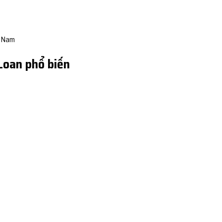
t Nam
 Loan phổ biến