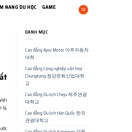
M NANG DU HỌC
GAME
DANH MỤC
Cao đẳng Ajou Motor 아주자동차
대학
Cao đẳng Công nghiệp văn hóa
hất
Chungkang 청강문화산업대학
교
Cao đẳng Du lịch Cheju 제주관광
Việt
대학교
 lý,
Cao đẳng Du lịch Hàn Quốc 한국
관광대학교
bước
Cao đẳng Du lịch Kangwon 강원