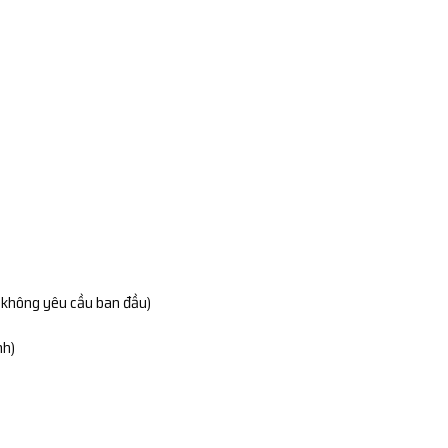
g không yêu cầu ban đầu)
nh)