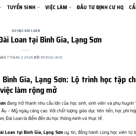
TUYỂN SINH
VIỆC LÀM
ĐẦU TƯ ĐỊNH CƯ HQ
CẨ
DU HỌC ĐÀI LOAN
Đài Loan tại Bình Gia, Lạng Sơn
 VÀO
7 THÁNG 2 2026
BỞI
RODIGO JACK
 Bình Gia, Lạng Sơn: Lộ trình học tập c
i việc làm rộng mở
Sơn
đang trở thành nhu cầu lớn của học sinh, sinh viên và phụ huynh 
 Âu – Mỹ ngày càng cao. Với chất lượng giáo dục tiên tiến, học phí hợp
m, Đài Loan là điểm đến du học thông minh và thực tế.
ài Loan tại Bình Gia, Lạng Sơn
uy tín, đồng hành cùng học viên từ 