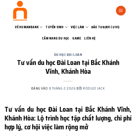
Bỏ
qua
nội
dung
VỀ HUMANBANK
TUYỂN SINH
VIỆC LÀM
ĐẦU TƯ ĐỊNH CƯ HQ
CẨM NANG DU HỌC
GAME
LIÊN HỆ
DU HỌC ĐÀI LOAN
Tư vấn du học Đài Loan tại Bắc Khánh
Vĩnh, Khánh Hòa
ĐĂNG VÀO
8 THÁNG 2 2026
BỞI
RODIGO JACK
Tư vấn du học Đài Loan tại Bắc Khánh Vĩnh,
Khánh Hòa: Lộ trình học tập chất lượng, chi phí
hợp lý, cơ hội việc làm rộng mở