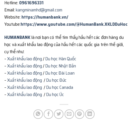
Hotline:
0961696331
Email:
kangminamhd@gmail.com
Website:
https://humanbank.vn/
Youtube:
https://www.youtube.com/@HumanBank.XKLDDuHoc
HUMANBANK
là nơi bạn có thể tìm thấy hầu hết các đơn hàng du
học và xuất khẩu lao động của hầu hết các quốc gia trên thế giới,
cụ thể như:
–
Xuất khẩu lao động
/
Du học Hàn Quốc
–
Xuất khẩu lao động
/
Du học Nhật Bản
–
Xuất khẩu lao động
/
Du học Đài Loan
–
Xuất khẩu lao động
/
Du học Đức
–
Xuất khẩu lao động
/
Du học Canada
–
Xuất khẩu lao động
/
Du học Úc