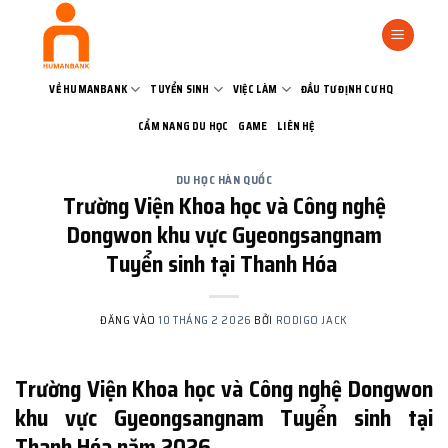
Bỏ
qua
nội
dung
VỀ HUMANBANK
TUYỂN SINH
VIỆC LÀM
ĐẦU TƯ ĐỊNH CƯ HQ
CẨM NANG DU HỌC
GAME
LIÊN HỆ
DU HỌC HÀN QUỐC
Trường Viện Khoa học và Công nghệ
Dongwon khu vực Gyeongsangnam
Tuyển sinh tại Thanh Hóa
ĐĂNG VÀO
10 THÁNG 2 2026
BỞI
RODIGO JACK
Trường Viện Khoa học và Công nghệ Dongwon
khu vực Gyeongsangnam Tuyển sinh tại
Thanh Hóa năm 2026