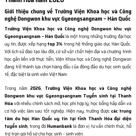
Giới thiệu chung về Trường Viện Khoa học và Công
nghệ Dongwon khu vực Gyeongsangnam – Hàn Quốc
Trường Viện Khoa học và Công nghệ Dongwon khu vực
Gyeongsangnam – Hàn Quốc
là một trong những trường đại học
uy tín, được xếp hạng
top 3%
trong hệ thống giáo dục Hàn Quốc.
Với lịch sử đào tạo lâu đời, cơ sở vật chất hiện đại và chương trình
học gắn liền với thực tiễn, Viện Khoa học và Công nghệ Dongwon
đang trở thành lựa chọn hàng đầu của đông đảo du học sinh quốc
tế, đặc biệt là sinh viên Việt Nam.
Trong năm
2026
,
Trường Viện Khoa học và Công nghệ
Dongwon khu vực Gyeongsangnam Tuyển sinh tại Thanh
Hóa
với nhiều chính sách mở, học phí hợp lý, học bổng hấp dẫn và
cơ hội việc làm sau tốt nghiệp. Hiện nay, trường được
các trung
tâm du học Hàn Quốc uy tín tại tỉnh Thanh Hóa đại diện
tuyển sinh
, trong đó
Humanbank
là đơn vị tư vấn chính thức, hỗ
trợ trọn gói hồ sơ cho học sinh – sinh viên.