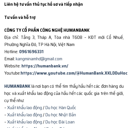
Liên hệ tư vấn thủ tục hồ sơ và tiếp nhận
Tư vấn và hỗ trợ
CÔNG TY CỔ PHẦN CÔNG NGHỆ HUMANBANK
Địa chỉ: Tầng 3, Tháp A, Tòa nhà T608 – KĐT mới Cổ Nhuế,
Phường Nghĩa Đô, TP Hà Nội, Việt Nam
Hotline:
0961696331
Email:
kangminamhd@gmail.com
Website:
https://humanbank.vn/
Youtube:
https://www.youtube.com/@HumanBank.XKLDDuHoc
HUMANBANK
là nơi bạn có thể tìm thấy hầu hết các đơn hàng du
học và xuất khẩu lao động của hầu hết các quốc gia trên thế giới,
cụ thể như:
–
Xuất khẩu lao động
/
Du học Hàn Quốc
–
Xuất khẩu lao động
/
Du học Nhật Bản
–
Xuất khẩu lao động
/
Du học Đài Loan