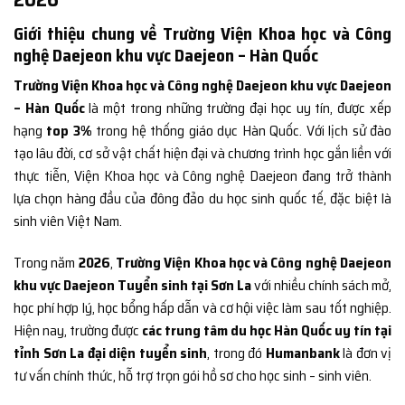
Giới thiệu chung về Trường Viện Khoa học và Công
nghệ Daejeon khu vực Daejeon – Hàn Quốc
Trường Viện Khoa học và Công nghệ Daejeon khu vực Daejeon
– Hàn Quốc
là một trong những trường đại học uy tín, được xếp
hạng
top 3%
trong hệ thống giáo dục Hàn Quốc. Với lịch sử đào
tạo lâu đời, cơ sở vật chất hiện đại và chương trình học gắn liền với
thực tiễn, Viện Khoa học và Công nghệ Daejeon đang trở thành
lựa chọn hàng đầu của đông đảo du học sinh quốc tế, đặc biệt là
sinh viên Việt Nam.
Trong năm
2026
,
Trường Viện Khoa học và Công nghệ Daejeon
khu vực Daejeon Tuyển sinh tại Sơn La
với nhiều chính sách mở,
học phí hợp lý, học bổng hấp dẫn và cơ hội việc làm sau tốt nghiệp.
Hiện nay, trường được
các trung tâm du học Hàn Quốc uy tín tại
tỉnh Sơn La đại diện tuyển sinh
, trong đó
Humanbank
là đơn vị
tư vấn chính thức, hỗ trợ trọn gói hồ sơ cho học sinh – sinh viên.