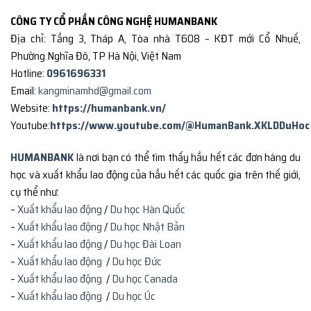
CÔNG TY CỔ PHẦN CÔNG NGHỆ HUMANBANK
Địa chỉ: Tầng 3, Tháp A, Tòa nhà T608 – KĐT mới Cổ Nhuế,
Phường Nghĩa Đô, TP Hà Nội, Việt Nam
Hotline:
0961696331
Email:
kangminamhd@gmail.com
Website:
https://humanbank.vn/
Youtube:
https://www.youtube.com/@HumanBank.XKLDDuHoc
HUMANBANK
là nơi bạn có thể tìm thấy hầu hết các đơn hàng du
học và xuất khẩu lao động của hầu hết các quốc gia trên thế giới,
cụ thể như:
–
Xuất khẩu lao động
/
Du học Hàn Quốc
–
Xuất khẩu lao động
/
Du học Nhật Bản
–
Xuất khẩu lao động
/
Du học Đài Loan
–
Xuất khẩu lao động
/
Du học Đức
–
Xuất khẩu lao động
/
Du học Canada
–
Xuất khẩu lao động
/
Du học Úc