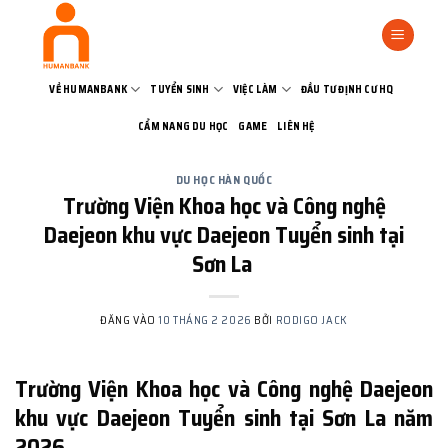
Bỏ
qua
nội
dung
VỀ HUMANBANK
TUYỂN SINH
VIỆC LÀM
ĐẦU TƯ ĐỊNH CƯ HQ
CẨM NANG DU HỌC
GAME
LIÊN HỆ
DU HỌC HÀN QUỐC
Trường Viện Khoa học và Công nghệ
Daejeon khu vực Daejeon Tuyển sinh tại
Sơn La
ĐĂNG VÀO
10 THÁNG 2 2026
BỞI
RODIGO JACK
Trường Viện Khoa học và Công nghệ Daejeon
khu vực Daejeon Tuyển sinh tại Sơn La năm
2026