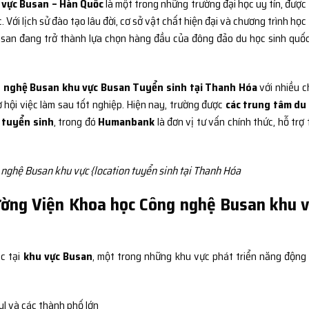
 vực Busan – Hàn Quốc
là một trong những trường đại học uy tín, được
Với lịch sử đào tạo lâu đời, cơ sở vật chất hiện đại và chương trình học
usan đang trở thành lựa chọn hàng đầu của đông đảo du học sinh quốc
g nghệ Busan khu vực Busan Tuyển sinh tại Thanh Hóa
với nhiều c
ơ hội việc làm sau tốt nghiệp. Hiện nay, trường được
các trung tâm du
n tuyển sinh
, trong đó
Humanbank
là đơn vị tư vấn chính thức, hỗ trợ 
nghệ Busan khu vực {location tuyển sinh tại Thanh Hóa
Trường Viện Khoa học Công nghệ Busan khu 
c tại
khu vực Busan
, một trong những khu vực phát triển năng động
ul và các thành phố lớn