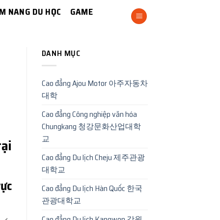
M NANG DU HỌC
GAME
DANH MỤC
Cao đẳng Ajou Motor 아주자동차
대학
Cao đẳng Công nghiệp văn hóa
Chungkang 청강문화산업대학
교
ại
Cao đẳng Du lịch Cheju 제주관광
대학교
ực
Cao đẳng Du lịch Hàn Quốc 한국
관광대학교
Cao đẳng Du lịch Kangwon 강원