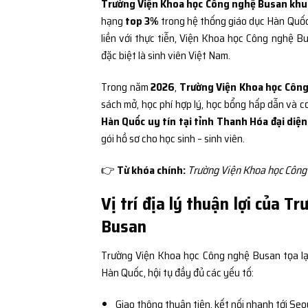
Trường Viện Khoa học Công nghệ Busan khu
hạng
top 3%
trong hệ thống giáo dục Hàn Quốc. 
liền với thực tiễn, Viện Khoa học Công nghệ B
đặc biệt là sinh viên Việt Nam.
Trong năm
2026
,
Trường Viện Khoa học Côn
sách mở, học phí hợp lý, học bổng hấp dẫn và c
Hàn Quốc uy tín tại tỉnh Thanh Hóa đại diệ
gói hồ sơ cho học sinh – sinh viên.
👉
Từ khóa chính:
Trường Viện Khoa học Công 
Vị trí địa lý thuận lợi của 
Busan
Trường Viện Khoa học Công nghệ Busan tọa lạ
Hàn Quốc, hội tụ đầy đủ các yếu tố:
Giao thông thuận tiện, kết nối nhanh tới Seo