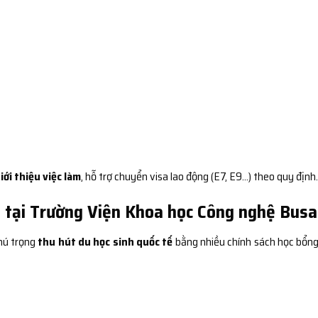
iới thiệu việc làm
, hỗ trợ chuyển visa lao động (E7, E9…) theo quy định.
n tại Trường Viện Khoa học Công nghệ Bus
hú trọng
thu hút du học sinh quốc tế
bằng nhiều chính sách học bổng