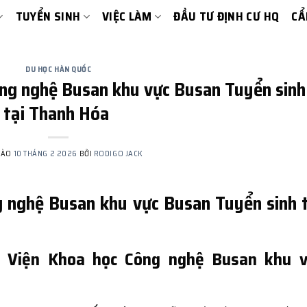
TUYỂN SINH
VIỆC LÀM
ĐẦU TƯ ĐỊNH CƯ HQ
CẨ
DU HỌC HÀN QUỐC
ng nghệ Busan khu vực Busan Tuyển sinh
tại Thanh Hóa
VÀO
10 THÁNG 2 2026
BỞI
RODIGO JACK
 nghệ Busan khu vực Busan Tuyển sinh t
ng Viện Khoa học Công nghệ Busan khu v