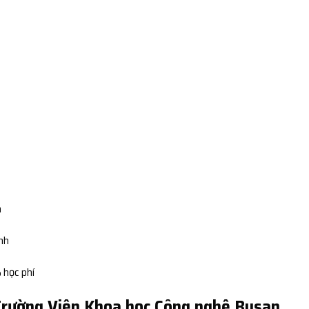
n
ình
 học phí
 Trường Viện Khoa học Công nghệ Busan