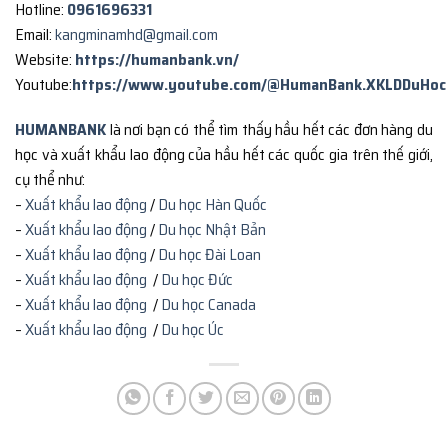
Hotline:
0961696331
Email:
kangminamhd@gmail.com
Website:
https://humanbank.vn/
Youtube:
https://www.youtube.com/@HumanBank.XKLDDuHoc
HUMANBANK
là nơi bạn có thể tìm thấy hầu hết các đơn hàng du
học và xuất khẩu lao động của hầu hết các quốc gia trên thế giới,
cụ thể như:
–
Xuất khẩu lao động
/
Du học Hàn Quốc
–
Xuất khẩu lao động
/
Du học Nhật Bản
–
Xuất khẩu lao động
/
Du học Đài Loan
–
Xuất khẩu lao động
/
Du học Đức
–
Xuất khẩu lao động
/
Du học Canada
–
Xuất khẩu lao động
/
Du học Úc