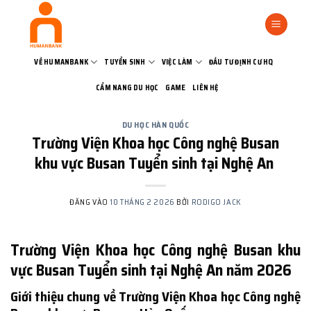
Bỏ
qua
nội
dung
VỀ HUMANBANK
TUYỂN SINH
VIỆC LÀM
ĐẦU TƯ ĐỊNH CƯ HQ
CẨM NANG DU HỌC
GAME
LIÊN HỆ
DU HỌC HÀN QUỐC
Trường Viện Khoa học Công nghệ Busan
khu vực Busan Tuyển sinh tại Nghệ An
ĐĂNG VÀO
10 THÁNG 2 2026
BỞI
RODIGO JACK
Trường Viện Khoa học Công nghệ Busan khu
vực Busan Tuyển sinh tại Nghệ An năm 2026
Giới thiệu chung về Trường Viện Khoa học Công nghệ