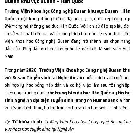
Busan khu vực Busan – Hàn Quốc
Trường Viện Khoa học Công nghệ Busan khu vực Busan – Hàn
Quốc
là một trong những trường đại học uy tín, được xếp hạng
top
3%
trong hệ thống giáo dục Hàn Quốc. Với lịch sử đào tạo lâu đời,
cơ sở vật chất hiện đại và chương trình học gắn liền với thực tiễn,
Viện Khoa học Công nghệ Busan đang trở thành lựa chọn hàng
đầu của đông đảo du học sinh quốc tế, đặc biệt là sinh viên Việt
Nam.
Trong năm
2026
,
Trường Viện Khoa học Công nghệ Busan khu
vực Busan Tuyển sinh tại Nghệ An
với nhiều chính sách mở, học
phí hợp lý, học bổng hấp dẫn và cơ hội việc làm sau tốt nghiệp.
Hiện nay, trường được
các trung tâm du học Hàn Quốc uy tín tại
tỉnh Nghệ An đại diện tuyển sinh
, trong đó
Humanbank
là đơn
vị tư vấn chính thức, hỗ trợ trọn gói hồ sơ cho học sinh – sinh viên.
👉
Từ khóa chính:
Trường Viện Khoa học Công nghệ Busan khu
vực {location tuyển sinh tại Nghệ An