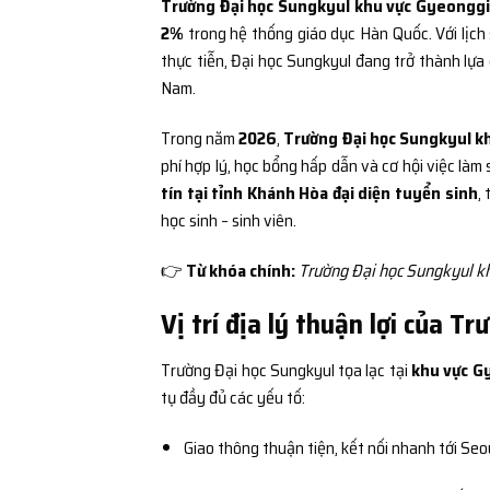
Trường Đại học Sungkyul khu vực Gyeonggi
2%
trong hệ thống giáo dục Hàn Quốc. Với lịch s
thực tiễn, Đại học Sungkyul đang trở thành lựa 
Nam.
Trong năm
2026
,
Trường Đại học Sungkyul k
phí hợp lý, học bổng hấp dẫn và cơ hội việc làm
tín tại tỉnh Khánh Hòa đại diện tuyển sinh
,
học sinh – sinh viên.
👉
Từ khóa chính:
Trường Đại học Sungkyul kh
Vị trí địa lý thuận lợi của 
Trường Đại học Sungkyul tọa lạc tại
khu vực G
tụ đầy đủ các yếu tố:
Giao thông thuận tiện, kết nối nhanh tới Seo