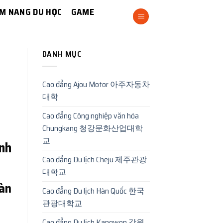
M NANG DU HỌC
GAME
DANH MỤC
Cao đẳng Ajou Motor 아주자동차
대학
Cao đẳng Công nghiệp văn hóa
Chungkang 청강문화산업대학
교
nh
Cao đẳng Du lịch Cheju 제주관광
대학교
Hàn
Cao đẳng Du lịch Hàn Quốc 한국
관광대학교
Cao đẳng Du lịch Kangwon 강원