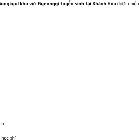
Sungkyul khu vực Gyeonggi tuyển sinh tại Khánh Hòa
được nhiều
n
ình
 học phí