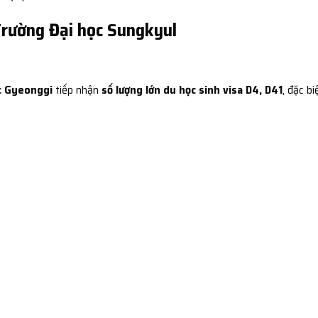
 Trường Đại học Sungkyul
c Gyeonggi
tiếp nhận
số lượng lớn du học sinh visa D4, D41
, đặc bi