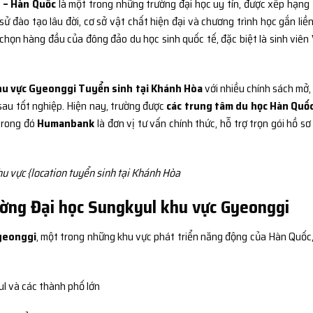
 – Hàn Quốc
là một trong những trường đại học uy tín, được xếp hạng
ử đào tạo lâu đời, cơ sở vật chất hiện đại và chương trình học gắn liền
chọn hàng đầu của đông đảo du học sinh quốc tế, đặc biệt là sinh viên 
hu vực Gyeonggi Tuyển sinh tại Khánh Hòa
với nhiều chính sách mở,
 sau tốt nghiệp. Hiện nay, trường được
các trung tâm du học Hàn Quố
 trong đó
Humanbank
là đơn vị tư vấn chính thức, hỗ trợ trọn gói hồ sơ
u vực {location tuyển sinh tại Khánh Hòa
Trường Đại học Sungkyul khu vực Gyeonggi
yeonggi
, một trong những khu vực phát triển năng động của Hàn Quốc,
ul và các thành phố lớn