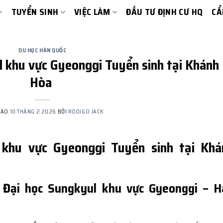
TUYỂN SINH
VIỆC LÀM
ĐẦU TƯ ĐỊNH CƯ HQ
CẨ
DU HỌC HÀN QUỐC
 khu vực Gyeonggi Tuyển sinh tại Khánh
Hòa
VÀO
10 THÁNG 2 2026
BỞI
RODIGO JACK
 khu vực Gyeonggi Tuyển sinh tại Khá
g Đại học Sungkyul khu vực Gyeonggi – 