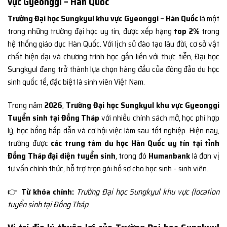
vực Gyeonggi – Hàn Quốc
Trường Đại học Sungkyul khu vực Gyeonggi – Hàn Quốc
là một
trong những trường đại học uy tín, được xếp hạng
top 2%
trong
hệ thống giáo dục Hàn Quốc. Với lịch sử đào tạo lâu đời, cơ sở vật
chất hiện đại và chương trình học gắn liền với thực tiễn, Đại học
Sungkyul đang trở thành lựa chọn hàng đầu của đông đảo du học
sinh quốc tế, đặc biệt là sinh viên Việt Nam.
Trong năm
2026
,
Trường Đại học Sungkyul khu vực Gyeonggi
Tuyển sinh tại Đồng Tháp
với nhiều chính sách mở, học phí hợp
lý, học bổng hấp dẫn và cơ hội việc làm sau tốt nghiệp. Hiện nay,
trường được
các trung tâm du học Hàn Quốc uy tín tại tỉnh
Đồng Tháp đại diện tuyển sinh
, trong đó
Humanbank
là đơn vị
tư vấn chính thức, hỗ trợ trọn gói hồ sơ cho học sinh – sinh viên.
👉
Từ khóa chính:
Trường Đại học Sungkyul khu vực {location
tuyển sinh tại Đồng Tháp