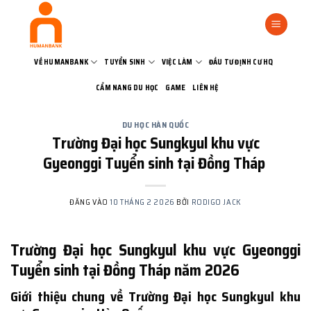
Bỏ
qua
nội
dung
VỀ HUMANBANK
TUYỂN SINH
VIỆC LÀM
ĐẦU TƯ ĐỊNH CƯ HQ
CẨM NANG DU HỌC
GAME
LIÊN HỆ
DU HỌC HÀN QUỐC
Trường Đại học Sungkyul khu vực
Gyeonggi Tuyển sinh tại Đồng Tháp
ĐĂNG VÀO
10 THÁNG 2 2026
BỞI
RODIGO JACK
Trường Đại học Sungkyul khu vực Gyeonggi
Tuyển sinh tại Đồng Tháp năm 2026
Giới thiệu chung về Trường Đại học Sungkyul khu