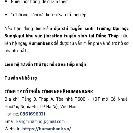
Nhiều học bổng, dễ đi làm thêm
Cơ hội việc làm và định cư sau tốt nghiệp
Nếu bạn đang tìm kiếm
địa chỉ tuyển sinh Trường Đại học
Sungkyul khu vực {location tuyển sinh tại Đồng Tháp
, hãy
liên hệ ngay
Humanbank
để được tư vấn miễn phí và hỗ trợ hồ sơ
nhanh nhất.
Liên hệ tư vấn thủ tục hồ sơ và tiếp nhận
Tư vấn và hỗ trợ
CÔNG TY CỔ PHẦN CÔNG NGHỆ HUMANBANK
Địa chỉ: Tầng 3, Tháp A, Tòa nhà T608 – KĐT mới Cổ Nhuế,
Phường Nghĩa Đô, TP Hà Nội, Việt Nam
Hotline:
0961696331
Email:
kangminamhd@gmail.com
Website:
https://humanbank.vn/