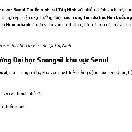
hu vực Seoul Tuyển sinh tại Tây Ninh
với nhiều chính sách mở, học
 tốt nghiệp. Hiện nay, trường được
các trung tâm du học Hàn Quốc uy
g đó
Humanbank
là đơn vị tư vấn chính thức, hỗ trợ trọn gói hồ sơ cho
 vực {location tuyển sinh tại Tây Ninh
rường Đại học Soongsil khu vực Seoul
eoul
, một trong những khu vực phát triển năng động của Hàn Quốc, hộ
ul và các thành phố lớn
át triển mạnh