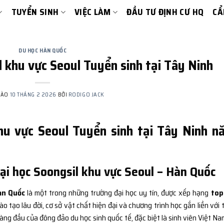
TUYỂN SINH
VIỆC LÀM
ĐẦU TƯ ĐỊNH CƯ HQ
CẨ
DU HỌC HÀN QUỐC
l khu vực Seoul Tuyển sinh tại Tây Ninh
VÀO
10 THÁNG 2 2026
BỞI
RODIGO JACK
hu vực Seoul Tuyển sinh tại Tây Ninh n
Đại học Soongsil khu vực Seoul – Hàn Quốc
àn Quốc
là một trong những trường đại học uy tín, được xếp hạng
top
o tạo lâu đời, cơ sở vật chất hiện đại và chương trình học gắn liền với 
àng đầu của đông đảo du học sinh quốc tế, đặc biệt là sinh viên Việt Na