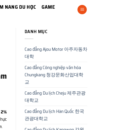
M NANG DU HỌC
GAME
DANH MỤC
Cao đẳng Ajou Motor 아주자동차
대학
Cao đẳng Công nghiệp văn hóa
ăm
Chungkang 청강문화산업대학
교
Cao đẳng Du lịch Cheju 제주관광
대학교
Cao đẳng Du lịch Hàn Quốc 한국
 2%
관광대학교
thực
m.
Cao đẳng Du lịch Kangwon 강원