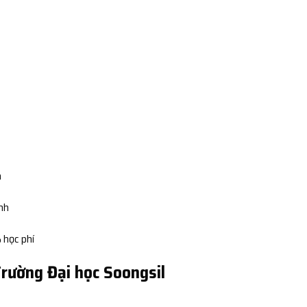
n
ình
 học phí
Trường Đại học Soongsil