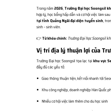
Trong năm
2026
,
Trường Đại học Soongsil k
hợp lý, học bổng hấp dẫn và cơ hội việc làm sau
tại tỉnh Quảng Ngãi đại diện tuyển sinh
, tro
sinh – sinh viên.
👉
Từ khóa chính:
Trường Đại học Soongsil khu
Vị trí địa lý thuận lợi của T
Trường Đại học Soongsil tọa lạc tại
khu vực S
đầy đủ các yếu tố:
Giao thông thuận tiện, kết nối nhanh tới Seo
Khu công nghiệp, doanh nghiệp Hàn Quốc ph
Nhiều cơ hội việc làm thêm cho du học sinh