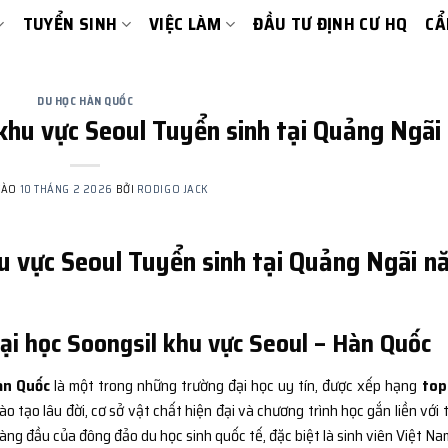
TUYỂN SINH
VIỆC LÀM
ĐẦU TƯ ĐỊNH CƯ HQ
CẨ
DU HỌC HÀN QUỐC
khu vực Seoul Tuyển sinh tại Quảng Ngãi
VÀO
10 THÁNG 2 2026
BỞI
RODIGO JACK
u vực Seoul Tuyển sinh tại Quảng Ngãi 
Đại học Soongsil khu vực Seoul – Hàn Quốc
àn Quốc
là một trong những trường đại học uy tín, được xếp hạng
top
o tạo lâu đời, cơ sở vật chất hiện đại và chương trình học gắn liền với 
àng đầu của đông đảo du học sinh quốc tế, đặc biệt là sinh viên Việt Na