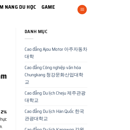
M NANG DU HỌC
GAME
DANH MỤC
Cao đẳng Ajou Motor 아주자동차
대학
Cao đẳng Công nghiệp văn hóa
năm
Chungkang 청강문화산업대학
교
Cao đẳng Du lịch Cheju 제주관광
대학교
Cao đẳng Du lịch Hàn Quốc 한국
 2%
관광대학교
thực
m.
Cao đẳng Du lịch Kangwon 강원