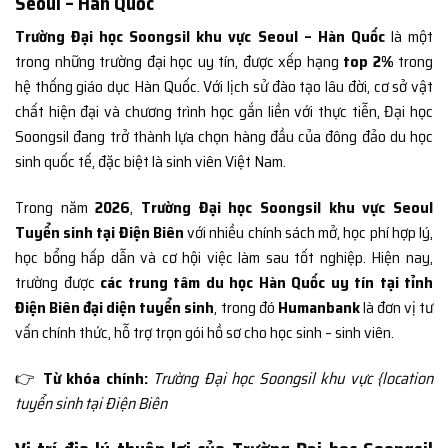
Seoul – Hàn Quốc
Trường Đại học Soongsil khu vực Seoul – Hàn Quốc
là một
trong những trường đại học uy tín, được xếp hạng
top 2%
trong
hệ thống giáo dục Hàn Quốc. Với lịch sử đào tạo lâu đời, cơ sở vật
chất hiện đại và chương trình học gắn liền với thực tiễn, Đại học
Soongsil đang trở thành lựa chọn hàng đầu của đông đảo du học
sinh quốc tế, đặc biệt là sinh viên Việt Nam.
Trong năm
2026
,
Trường Đại học Soongsil khu vực Seoul
Tuyển sinh tại Điện Biên
với nhiều chính sách mở, học phí hợp lý,
học bổng hấp dẫn và cơ hội việc làm sau tốt nghiệp. Hiện nay,
trường được
các trung tâm du học Hàn Quốc uy tín tại tỉnh
Điện Biên đại diện tuyển sinh
, trong đó
Humanbank
là đơn vị tư
vấn chính thức, hỗ trợ trọn gói hồ sơ cho học sinh – sinh viên.
👉
Từ khóa chính:
Trường Đại học Soongsil khu vực {location
tuyển sinh tại Điện Biên