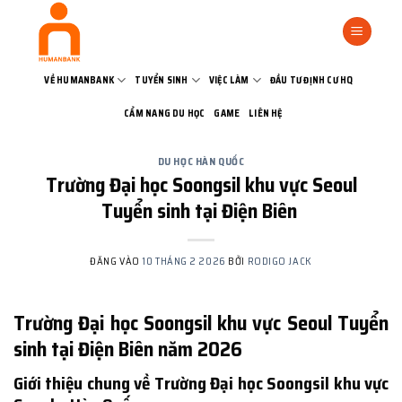
Bỏ
qua
nội
dung
VỀ HUMANBANK
TUYỂN SINH
VIỆC LÀM
ĐẦU TƯ ĐỊNH CƯ HQ
CẨM NANG DU HỌC
GAME
LIÊN HỆ
DU HỌC HÀN QUỐC
Trường Đại học Soongsil khu vực Seoul
Tuyển sinh tại Điện Biên
ĐĂNG VÀO
10 THÁNG 2 2026
BỞI
RODIGO JACK
Trường Đại học Soongsil khu vực Seoul Tuyển
sinh tại Điện Biên năm 2026
Giới thiệu chung về Trường Đại học Soongsil khu vực