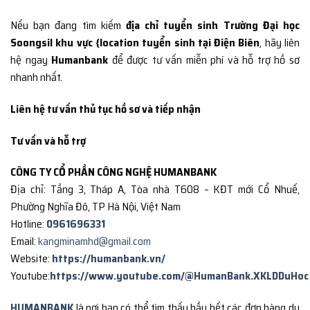
Nếu bạn đang tìm kiếm
địa chỉ tuyển sinh Trường Đại học
Soongsil khu vực {location tuyển sinh tại Điện Biên
, hãy liên
hệ ngay
Humanbank
để được tư vấn miễn phí và hỗ trợ hồ sơ
nhanh nhất.
Liên hệ tư vấn thủ tục hồ sơ và tiếp nhận
Tư vấn và hỗ trợ
CÔNG TY CỔ PHẦN CÔNG NGHỆ HUMANBANK
Địa chỉ: Tầng 3, Tháp A, Tòa nhà T608 – KĐT mới Cổ Nhuế,
Phường Nghĩa Đô, TP Hà Nội, Việt Nam
Hotline:
0961696331
Email:
kangminamhd@gmail.com
Website:
https://humanbank.vn/
Youtube:
https://www.youtube.com/@HumanBank.XKLDDuHoc
HUMANBANK
là nơi bạn có thể tìm thấy hầu hết các đơn hàng du