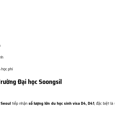
n
ình
 học phí
Trường Đại học Soongsil
 Seoul
tiếp nhận
số lượng lớn du học sinh visa D4, D41
, đặc biệt là