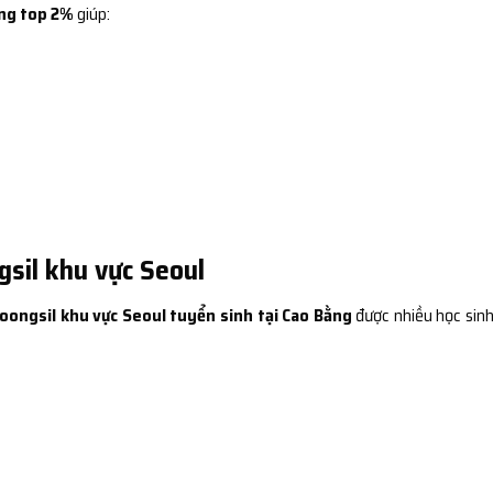
ng top 2%
giúp:
gsil khu vực Seoul
oongsil khu vực Seoul tuyển sinh tại Cao Bằng
được nhiều học sinh