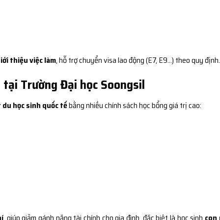
iới thiệu việc làm
, hỗ trợ chuyển visa lao động (E7, E9…) theo quy định.
 tại Trường Đại học Soongsil
 du học sinh quốc tế
bằng nhiều chính sách học bổng giá trị cao:
hí
, giúp giảm gánh nặng tài chính cho gia đình, đặc biệt là học sinh
con