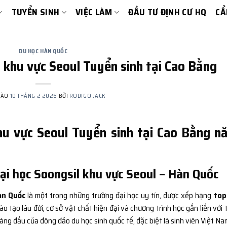
TUYỂN SINH
VIỆC LÀM
ĐẦU TƯ ĐỊNH CƯ HQ
CẨ
DU HỌC HÀN QUỐC
 khu vực Seoul Tuyển sinh tại Cao Bằng
VÀO
10 THÁNG 2 2026
BỞI
RODIGO JACK
hu vực Seoul Tuyển sinh tại Cao Bằng n
Đại học Soongsil khu vực Seoul – Hàn Quốc
àn Quốc
là một trong những trường đại học uy tín, được xếp hạng
top
o tạo lâu đời, cơ sở vật chất hiện đại và chương trình học gắn liền với 
àng đầu của đông đảo du học sinh quốc tế, đặc biệt là sinh viên Việt Na