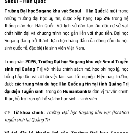
Seoul – Hàn Quốc
Trường Đại học Sogang khu vực Seoul – Hàn Quốc
là một trong
những trường đại học uy tín, được xếp hạng
top 2%
trong hệ
thống giáo dục Hàn Quốc. Với lịch sử đào tạo lâu đời, cơ sở vật
chất hiện đại và chương trình học gắn liền với thực tiễn, Đại học
Sogang đang trở thành lựa chọn hàng đầu của đông đảo du học
sinh quốc tế, đặc biệt là sinh viên Việt Nam.
Trong năm
2026
,
Trường Đại học Sogang khu vực Seoul Tuyển
sinh tại Quảng Trị
với nhiều chính sách mở, học phí hợp lý, học
bổng hấp dẫn và cơ hội việc làm sau tốt nghiệp. Hiện nay, trường
được
các trung tâm du học Hàn Quốc uy tín tại tỉnh Quảng Trị
đại diện tuyển sinh
, trong đó
Humanbank
là đơn vị tư vấn chính
thức, hỗ trợ trọn gói hồ sơ cho học sinh – sinh viên.
👉
Từ khóa chính:
Trường Đại học Sogang khu vực {location
tuyển sinh tại Quảng Trị