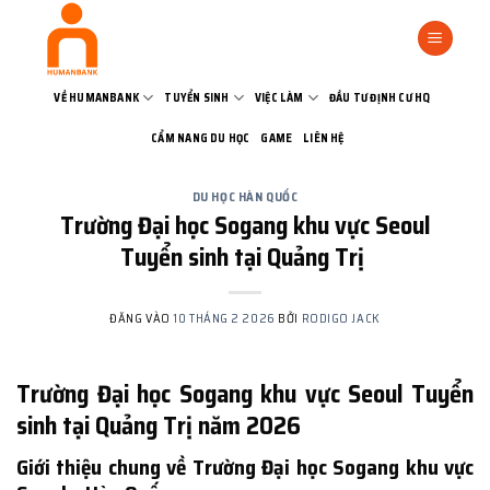
Bỏ
qua
nội
dung
VỀ HUMANBANK
TUYỂN SINH
VIỆC LÀM
ĐẦU TƯ ĐỊNH CƯ HQ
CẨM NANG DU HỌC
GAME
LIÊN HỆ
DU HỌC HÀN QUỐC
Trường Đại học Sogang khu vực Seoul
Tuyển sinh tại Quảng Trị
ĐĂNG VÀO
10 THÁNG 2 2026
BỞI
RODIGO JACK
Trường Đại học Sogang khu vực Seoul Tuyển
sinh tại Quảng Trị năm 2026
Giới thiệu chung về Trường Đại học Sogang khu vực