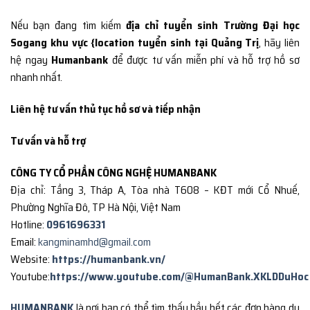
Nếu bạn đang tìm kiếm
địa chỉ tuyển sinh Trường Đại học
Sogang khu vực {location tuyển sinh tại Quảng Trị
, hãy liên
hệ ngay
Humanbank
để được tư vấn miễn phí và hỗ trợ hồ sơ
nhanh nhất.
Liên hệ tư vấn thủ tục hồ sơ và tiếp nhận
Tư vấn và hỗ trợ
CÔNG TY CỔ PHẦN CÔNG NGHỆ HUMANBANK
Địa chỉ: Tầng 3, Tháp A, Tòa nhà T608 – KĐT mới Cổ Nhuế,
Phường Nghĩa Đô, TP Hà Nội, Việt Nam
Hotline:
0961696331
Email:
kangminamhd@gmail.com
Website:
https://humanbank.vn/
Youtube:
https://www.youtube.com/@HumanBank.XKLDDuHoc
HUMANBANK
là nơi bạn có thể tìm thấy hầu hết các đơn hàng du