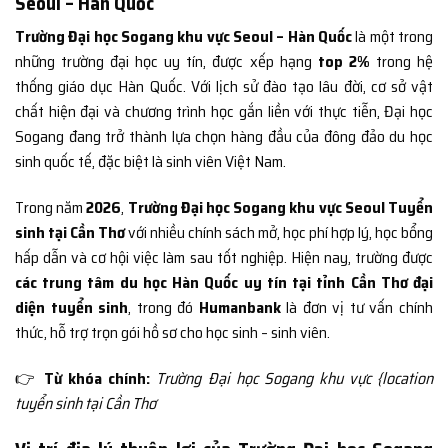
Seoul – Hàn Quốc
Trường Đại học Sogang khu vực Seoul – Hàn Quốc
là một trong
những trường đại học uy tín, được xếp hạng
top 2%
trong hệ
thống giáo dục Hàn Quốc. Với lịch sử đào tạo lâu đời, cơ sở vật
chất hiện đại và chương trình học gắn liền với thực tiễn, Đại học
Sogang đang trở thành lựa chọn hàng đầu của đông đảo du học
sinh quốc tế, đặc biệt là sinh viên Việt Nam.
Trong năm
2026
,
Trường Đại học Sogang khu vực Seoul Tuyển
sinh tại Cần Thơ
với nhiều chính sách mở, học phí hợp lý, học bổng
hấp dẫn và cơ hội việc làm sau tốt nghiệp. Hiện nay, trường được
các trung tâm du học Hàn Quốc uy tín tại tỉnh Cần Thơ đại
diện tuyển sinh
, trong đó
Humanbank
là đơn vị tư vấn chính
thức, hỗ trợ trọn gói hồ sơ cho học sinh – sinh viên.
👉
Từ khóa chính:
Trường Đại học Sogang khu vực {location
tuyển sinh tại Cần Thơ