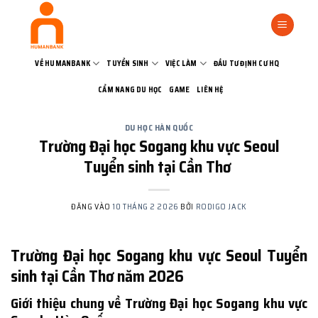
Bỏ
qua
nội
dung
VỀ HUMANBANK
TUYỂN SINH
VIỆC LÀM
ĐẦU TƯ ĐỊNH CƯ HQ
CẨM NANG DU HỌC
GAME
LIÊN HỆ
DU HỌC HÀN QUỐC
Trường Đại học Sogang khu vực Seoul
Tuyển sinh tại Cần Thơ
ĐĂNG VÀO
10 THÁNG 2 2026
BỞI
RODIGO JACK
Trường Đại học Sogang khu vực Seoul Tuyển
sinh tại Cần Thơ năm 2026
Giới thiệu chung về Trường Đại học Sogang khu vực