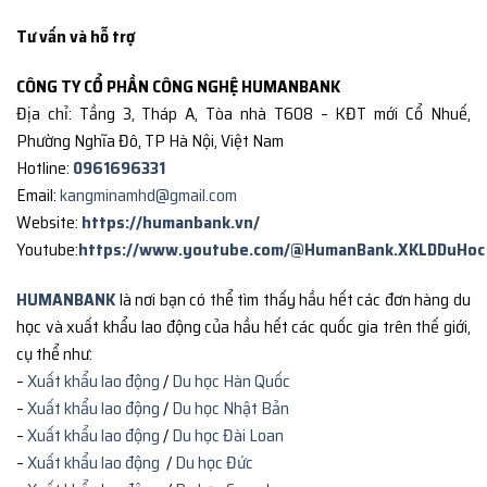
Tư vấn và hỗ trợ
CÔNG TY CỔ PHẦN CÔNG NGHỆ HUMANBANK
Địa chỉ: Tầng 3, Tháp A, Tòa nhà T608 – KĐT mới Cổ Nhuế,
Phường Nghĩa Đô, TP Hà Nội, Việt Nam
Hotline:
0961696331
Email:
kangminamhd@gmail.com
Website:
https://humanbank.vn/
Youtube:
https://www.youtube.com/@HumanBank.XKLDDuHoc
HUMANBANK
là nơi bạn có thể tìm thấy hầu hết các đơn hàng du
học và xuất khẩu lao động của hầu hết các quốc gia trên thế giới,
cụ thể như:
–
Xuất khẩu lao động
/
Du học Hàn Quốc
–
Xuất khẩu lao động
/
Du học Nhật Bản
–
Xuất khẩu lao động
/
Du học Đài Loan
–
Xuất khẩu lao động
/
Du học Đức