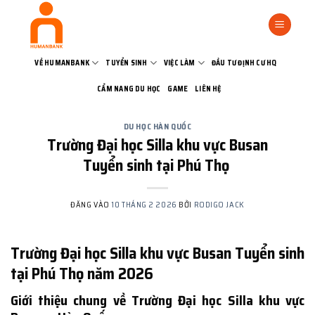
Bỏ
qua
nội
dung
VỀ HUMANBANK
TUYỂN SINH
VIỆC LÀM
ĐẦU TƯ ĐỊNH CƯ HQ
CẨM NANG DU HỌC
GAME
LIÊN HỆ
DU HỌC HÀN QUỐC
Trường Đại học Silla khu vực Busan
Tuyển sinh tại Phú Thọ
ĐĂNG VÀO
10 THÁNG 2 2026
BỞI
RODIGO JACK
Trường Đại học Silla khu vực Busan Tuyển sinh
tại Phú Thọ năm 2026
Giới thiệu chung về Trường Đại học Silla khu vực