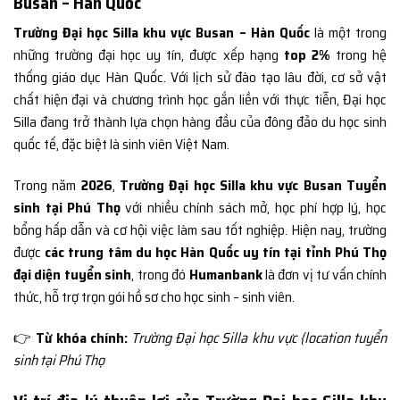
Busan – Hàn Quốc
Trường Đại học Silla khu vực Busan – Hàn Quốc
là một trong
những trường đại học uy tín, được xếp hạng
top 2%
trong hệ
thống giáo dục Hàn Quốc. Với lịch sử đào tạo lâu đời, cơ sở vật
chất hiện đại và chương trình học gắn liền với thực tiễn, Đại học
Silla đang trở thành lựa chọn hàng đầu của đông đảo du học sinh
quốc tế, đặc biệt là sinh viên Việt Nam.
Trong năm
2026
,
Trường Đại học Silla khu vực Busan Tuyển
sinh tại Phú Thọ
với nhiều chính sách mở, học phí hợp lý, học
bổng hấp dẫn và cơ hội việc làm sau tốt nghiệp. Hiện nay, trường
được
các trung tâm du học Hàn Quốc uy tín tại tỉnh Phú Thọ
đại diện tuyển sinh
, trong đó
Humanbank
là đơn vị tư vấn chính
thức, hỗ trợ trọn gói hồ sơ cho học sinh – sinh viên.
👉
Từ khóa chính:
Trường Đại học Silla khu vực {location tuyển
sinh tại Phú Thọ