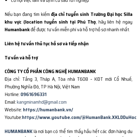
Cơ hội việc làm và định cư sau tốt nghiệp
Nếu bạn đang tìm kiếm
địa chỉ tuyển sinh Trường Đại học Silla
khu vực {location tuyển sinh tại Phú Thọ
, hãy liên hệ ngay
Humanbank
để được tư vấn miễn phí và hỗ trợ hồ sơ nhanh nhất.
Liên hệ tư vấn thủ tục hồ sơ và tiếp nhận
Tư vấn và hỗ trợ
CÔNG TY CỔ PHẦN CÔNG NGHỆ HUMANBANK
Địa chỉ: Tầng 3, Tháp A, Tòa nhà T608 – KĐT mới Cổ Nhuế,
Phường Nghĩa Đô, TP Hà Nội, Việt Nam
Hotline:
0961696331
Email:
kangminamhd@gmail.com
Website:
https://humanbank.vn/
Youtube:
https://www.youtube.com/@HumanBank.XKLDDuHoc
HUMANBANK
là nơi bạn có thể tìm thấy hầu hết các đơn hàng du