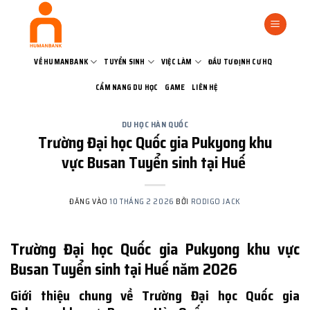
Bỏ
qua
nội
dung
VỀ HUMANBANK
TUYỂN SINH
VIỆC LÀM
ĐẦU TƯ ĐỊNH CƯ HQ
CẨM NANG DU HỌC
GAME
LIÊN HỆ
DU HỌC HÀN QUỐC
Trường Đại học Quốc gia Pukyong khu
vực Busan Tuyển sinh tại Huế
ĐĂNG VÀO
10 THÁNG 2 2026
BỞI
RODIGO JACK
Trường Đại học Quốc gia Pukyong khu vực
Busan Tuyển sinh tại Huế năm 2026
Giới thiệu chung về Trường Đại học Quốc gia