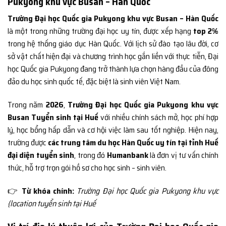
Pukyong khu vực Busan – Hàn Quốc
Trường Đại học Quốc gia Pukyong khu vực Busan – Hàn Quốc
là một trong những trường đại học uy tín, được xếp hạng
top 2%
trong hệ thống giáo dục Hàn Quốc. Với lịch sử đào tạo lâu đời, cơ
sở vật chất hiện đại và chương trình học gắn liền với thực tiễn, Đại
học Quốc gia Pukyong đang trở thành lựa chọn hàng đầu của đông
đảo du học sinh quốc tế, đặc biệt là sinh viên Việt Nam.
Trong năm
2026
,
Trường Đại học Quốc gia Pukyong khu vực
Busan Tuyển sinh tại Huế
với nhiều chính sách mở, học phí hợp
lý, học bổng hấp dẫn và cơ hội việc làm sau tốt nghiệp. Hiện nay,
trường được
các trung tâm du học Hàn Quốc uy tín tại tỉnh Huế
đại diện tuyển sinh
, trong đó
Humanbank
là đơn vị tư vấn chính
thức, hỗ trợ trọn gói hồ sơ cho học sinh – sinh viên.
👉
Từ khóa chính:
Trường Đại học Quốc gia Pukyong khu vực
{location tuyển sinh tại Huế