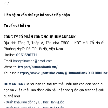
nhất.
Liên hệ tư vấn thủ tục hồ sơ và tiếp nhận
Tư vấn và hỗ trợ
CÔNG TY CỔ PHẦN CÔNG NGHỆ HUMANBANK
Địa chỉ: Tầng 3, Tháp A, Tòa nhà T608 – KĐT mới Cổ Nhuế,
Phường Nghĩa Đô, TP Hà Nội, Việt Nam
Hotline:
0961696331
Email:
kangminamhd@gmail.com
Website:
https://humanbank.vn/
Youtube:
https://www.youtube.com/@HumanBank.XKLDDuHoc
HUMANBANK
là nơi bạn có thể tìm thấy hầu hết các đơn hàng du
học và xuất khẩu lao động của hầu hết các quốc gia trên thế giới,
cụ thể như:
–
Xuất khẩu lao động
/
Du học Hàn Quốc