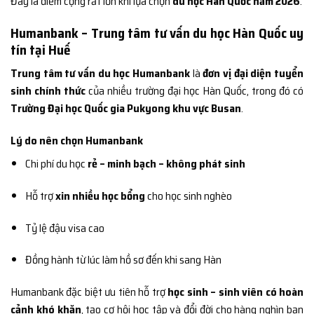
Đây là điểm cộng rất lớn khi lựa chọn
du học Hàn Quốc năm 2026
.
Humanbank – Trung tâm tư vấn du học Hàn Quốc uy
tín tại Huế
Trung tâm tư vấn du học Humanbank
là
đơn vị đại diện tuyển
sinh chính thức
của nhiều trường đại học Hàn Quốc, trong đó có
Trường Đại học Quốc gia Pukyong khu vực Busan
.
Lý do nên chọn Humanbank
Chi phí du học
rẻ – minh bạch – không phát sinh
Hỗ trợ
xin nhiều học bổng
cho học sinh nghèo
Tỷ lệ đậu visa cao
Đồng hành từ lúc làm hồ sơ đến khi sang Hàn
Humanbank đặc biệt ưu tiên hỗ trợ
học sinh – sinh viên có hoàn
cảnh khó khăn
, tạo cơ hội học tập và đổi đời cho hàng nghìn bạn