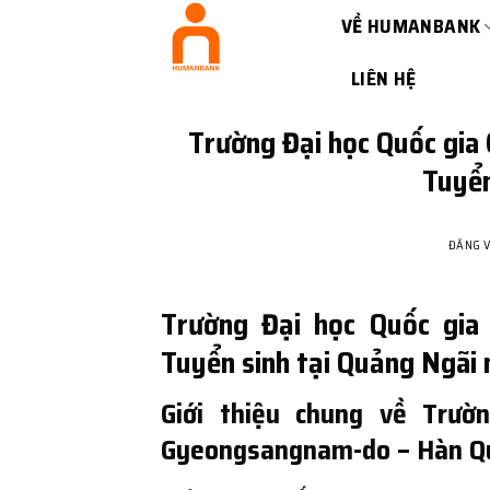
Bỏ
VỀ HUMANBANK
qua
nội
LIÊN HỆ
dung
Trường Đại học Quốc gi
Tuyển
ĐĂNG 
Trường Đại học Quốc gi
Tuyển sinh tại Quảng Ngãi
Giới thiệu chung về Trườ
Gyeongsangnam-do – Hàn Q