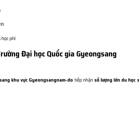
n
ình
 học phí
 Trường Đại học Quốc gia Gyeongsang
gsang khu vực Gyeongsangnam-do
tiếp nhận
số lượng lớn du học 