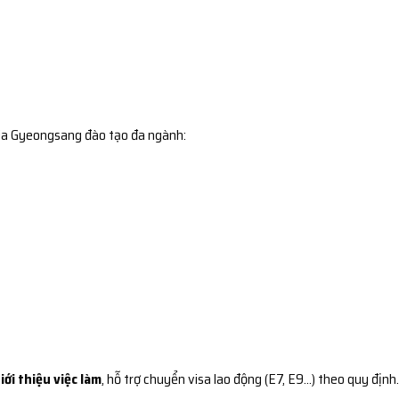
gia Gyeongsang đào tạo đa ngành:
iới thiệu việc làm
, hỗ trợ chuyển visa lao động (E7, E9…) theo quy định.