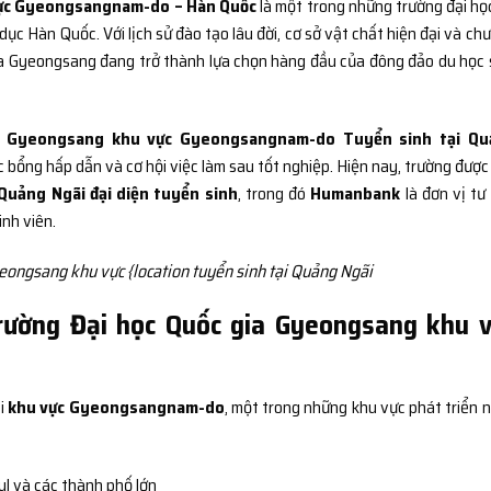
vực Gyeongsangnam-do – Hàn Quốc
là một trong những trường đại họ
ục Hàn Quốc. Với lịch sử đào tạo lâu đời, cơ sở vật chất hiện đại và ch
 gia Gyeongsang đang trở thành lựa chọn hàng đầu của đông đảo du học 
ia Gyeongsang khu vực Gyeongsangnam-do Tuyển sinh tại Qu
ọc bổng hấp dẫn và cơ hội việc làm sau tốt nghiệp. Hiện nay, trường đượ
 Quảng Ngãi đại diện tuyển sinh
, trong đó
Humanbank
là đơn vị tư
inh viên.
eongsang khu vực {location tuyển sinh tại Quảng Ngãi
 Trường Đại học Quốc gia Gyeongsang khu 
ại
khu vực Gyeongsangnam-do
, một trong những khu vực phát triển 
ul và các thành phố lớn