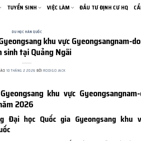
TUYỂN SINH
VIỆC LÀM
ĐẦU TƯ ĐỊNH CƯ HQ
CẨ
DU HỌC HÀN QUỐC
a Gyeongsang khu vực Gyeongsangnam-do
 sinh tại Quảng Ngãi
VÀO
10 THÁNG 2 2026
BỞI
RODIGO JACK
a Gyeongsang khu vực Gyeongsangnam-
 năm 2026
ng Đại học Quốc gia Gyeongsang khu v
uốc