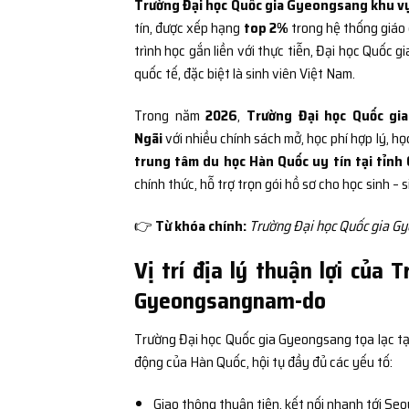
Trường Đại học Quốc gia Gyeongsang khu 
tín, được xếp hạng
top 2%
trong hệ thống giáo d
trình học gắn liền với thực tiễn, Đại học Quốc
quốc tế, đặc biệt là sinh viên Việt Nam.
Trong năm
2026
,
Trường Đại học Quốc g
Ngãi
với nhiều chính sách mở, học phí hợp lý, h
trung tâm du học Hàn Quốc uy tín tại tỉnh
chính thức, hỗ trợ trọn gói hồ sơ cho học sinh – s
👉
Từ khóa chính:
Trường Đại học Quốc gia Gy
Vị trí địa lý thuận lợi của
Gyeongsangnam-do
Trường Đại học Quốc gia Gyeongsang tọa lạc t
động của Hàn Quốc, hội tụ đầy đủ các yếu tố:
Giao thông thuận tiện, kết nối nhanh tới Seo