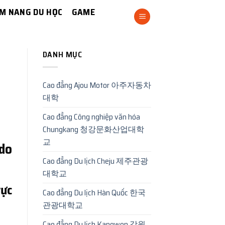
M NANG DU HỌC
GAME
DANH MỤC
Cao đẳng Ajou Motor 아주자동차
대학
Cao đẳng Công nghiệp văn hóa
Chungkang 청강문화산업대학
교
do
Cao đẳng Du lịch Cheju 제주관광
대학교
ực
Cao đẳng Du lịch Hàn Quốc 한국
관광대학교
Cao đẳng Du lịch Kangwon 강원