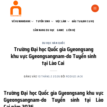
Bỏ
qua
nội
dung
VỀ HUMANBANK
TUYỂN SINH
VIỆC LÀM
ĐẦU TƯ ĐỊNH CƯ HQ
CẨM NANG DU HỌC
GAME
LIÊN HỆ
DU HỌC HÀN QUỐC
Trường Đại học Quốc gia Gyeongsang
khu vực Gyeongsangnam-do Tuyển sinh
tại Lào Cai
ĐĂNG VÀO
10 THÁNG 2 2026
BỞI
RODIGO JACK
Trường Đại học Quốc gia Gyeongsang khu vực
Gyeongsangnam-do Tuyển sinh tại Lào
Cai năm 2026