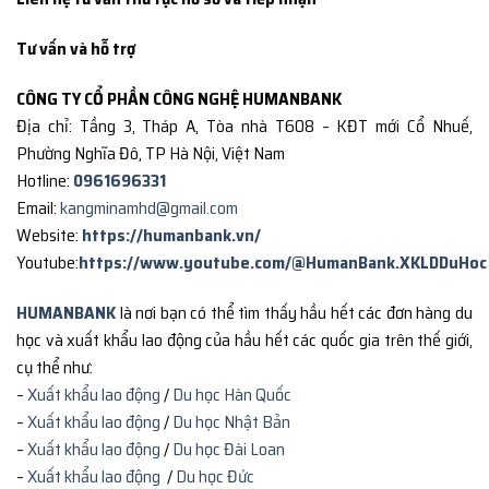
Tư vấn và hỗ trợ
CÔNG TY CỔ PHẦN CÔNG NGHỆ HUMANBANK
Địa chỉ: Tầng 3, Tháp A, Tòa nhà T608 – KĐT mới Cổ Nhuế,
Phường Nghĩa Đô, TP Hà Nội, Việt Nam
Hotline:
0961696331
Email:
kangminamhd@gmail.com
Website:
https://humanbank.vn/
Youtube:
https://www.youtube.com/@HumanBank.XKLDDuHoc
HUMANBANK
là nơi bạn có thể tìm thấy hầu hết các đơn hàng du
học và xuất khẩu lao động của hầu hết các quốc gia trên thế giới,
cụ thể như:
–
Xuất khẩu lao động
/
Du học Hàn Quốc
–
Xuất khẩu lao động
/
Du học Nhật Bản
–
Xuất khẩu lao động
/
Du học Đài Loan
–
Xuất khẩu lao động
/
Du học Đức