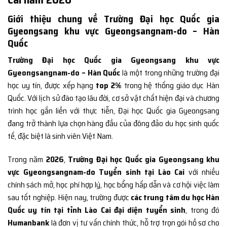
Giới thiệu chung về Trường Đại học Quốc gia
Gyeongsang khu vực Gyeongsangnam-do – Hàn
Quốc
Trường Đại học Quốc gia Gyeongsang khu vực
Gyeongsangnam-do – Hàn Quốc
là một trong những trường đại
học uy tín, được xếp hạng
top 2%
trong hệ thống giáo dục Hàn
Quốc. Với lịch sử đào tạo lâu đời, cơ sở vật chất hiện đại và chương
trình học gắn liền với thực tiễn, Đại học Quốc gia Gyeongsang
đang trở thành lựa chọn hàng đầu của đông đảo du học sinh quốc
tế, đặc biệt là sinh viên Việt Nam.
Trong năm
2026
,
Trường Đại học Quốc gia Gyeongsang khu
vực Gyeongsangnam-do Tuyển sinh tại Lào Cai
với nhiều
chính sách mở, học phí hợp lý, học bổng hấp dẫn và cơ hội việc làm
sau tốt nghiệp. Hiện nay, trường được
các trung tâm du học Hàn
Quốc uy tín tại tỉnh Lào Cai đại diện tuyển sinh
, trong đó
Humanbank
là đơn vị tư vấn chính thức, hỗ trợ trọn gói hồ sơ cho