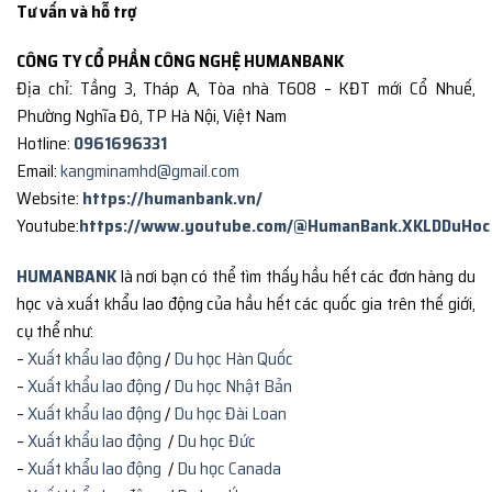
Tư vấn và hỗ trợ
CÔNG TY CỔ PHẦN CÔNG NGHỆ HUMANBANK
Địa chỉ: Tầng 3, Tháp A, Tòa nhà T608 – KĐT mới Cổ Nhuế,
Phường Nghĩa Đô, TP Hà Nội, Việt Nam
Hotline:
0961696331
Email:
kangminamhd@gmail.com
Website:
https://humanbank.vn/
Youtube:
https://www.youtube.com/@HumanBank.XKLDDuHoc
HUMANBANK
là nơi bạn có thể tìm thấy hầu hết các đơn hàng du
học và xuất khẩu lao động của hầu hết các quốc gia trên thế giới,
cụ thể như:
–
Xuất khẩu lao động
/
Du học Hàn Quốc
–
Xuất khẩu lao động
/
Du học Nhật Bản
–
Xuất khẩu lao động
/
Du học Đài Loan
–
Xuất khẩu lao động
/
Du học Đức
–
Xuất khẩu lao động
/
Du học Canada