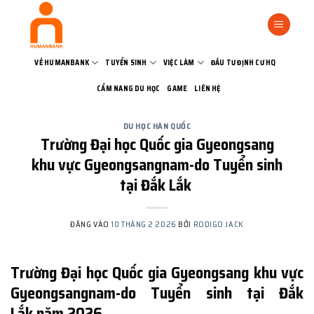
Bỏ
qua
nội
dung
VỀ HUMANBANK
TUYỂN SINH
VIỆC LÀM
ĐẦU TƯ ĐỊNH CƯ HQ
CẨM NANG DU HỌC
GAME
LIÊN HỆ
DU HỌC HÀN QUỐC
Trường Đại học Quốc gia Gyeongsang
khu vực Gyeongsangnam-do Tuyển sinh
tại Đắk Lắk
ĐĂNG VÀO
10 THÁNG 2 2026
BỞI
RODIGO JACK
Trường Đại học Quốc gia Gyeongsang khu vực
Gyeongsangnam-do Tuyển sinh tại Đắk
Lắk năm 2026