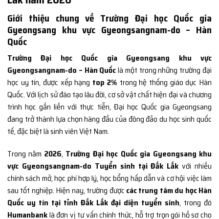
Giới thiệu chung về Trường Đại học Quốc gia
Gyeongsang khu vực Gyeongsangnam-do – Hàn
Quốc
Trường Đại học Quốc gia Gyeongsang khu vực
Gyeongsangnam-do – Hàn Quốc
là một trong những trường đại
học uy tín, được xếp hạng
top 2%
trong hệ thống giáo dục Hàn
Quốc. Với lịch sử đào tạo lâu đời, cơ sở vật chất hiện đại và chương
trình học gắn liền với thực tiễn, Đại học Quốc gia Gyeongsang
đang trở thành lựa chọn hàng đầu của đông đảo du học sinh quốc
tế, đặc biệt là sinh viên Việt Nam.
Trong năm
2026
,
Trường Đại học Quốc gia Gyeongsang khu
vực Gyeongsangnam-do Tuyển sinh tại Đắk Lắk
với nhiều
chính sách mở, học phí hợp lý, học bổng hấp dẫn và cơ hội việc làm
sau tốt nghiệp. Hiện nay, trường được
các trung tâm du học Hàn
Quốc uy tín tại tỉnh Đắk Lắk đại diện tuyển sinh
, trong đó
Humanbank
là đơn vị tư vấn chính thức, hỗ trợ trọn gói hồ sơ cho