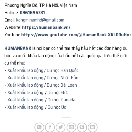
Phường Nghĩa Đô, TP Hà Nội, Việt Nam
Hotline:
0961696331
Email:
kangminamhd@gmail.com
Website:
https://humanbank.vn/
Youtube:
https://www.youtube.com/@HumanBank.XKLDDuHoc
HUMANBANK
là nơi bạn có thể tìm thấy hầu hết các đơn hàng du
học và xuất khẩu lao động của hầu hết các quốc gia trên thế giới,
cụ thể như:
–
Xuất khẩu lao động
/
Du học Hàn Quốc
–
Xuất khẩu lao động
/
Du học Nhật Bản
–
Xuất khẩu lao động
/
Du học Đài Loan
–
Xuất khẩu lao động
/
Du học Đức
–
Xuất khẩu lao động
/
Du học Canada
–
Xuất khẩu lao động
/
Du học Úc