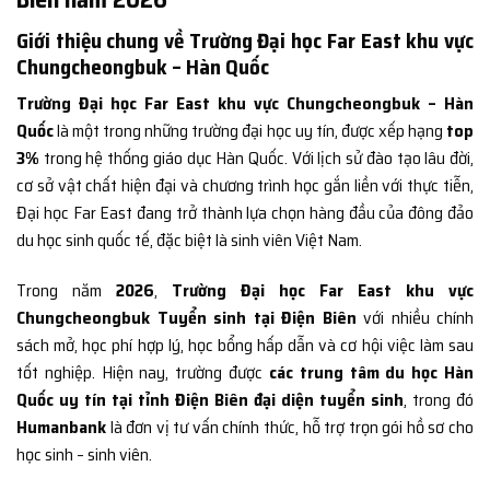
Giới thiệu chung về Trường Đại học Far East khu vực
Chungcheongbuk – Hàn Quốc
Trường Đại học Far East khu vực Chungcheongbuk – Hàn
Quốc
là một trong những trường đại học uy tín, được xếp hạng
top
3%
trong hệ thống giáo dục Hàn Quốc. Với lịch sử đào tạo lâu đời,
cơ sở vật chất hiện đại và chương trình học gắn liền với thực tiễn,
Đại học Far East đang trở thành lựa chọn hàng đầu của đông đảo
du học sinh quốc tế, đặc biệt là sinh viên Việt Nam.
Trong năm
2026
,
Trường Đại học Far East khu vực
Chungcheongbuk Tuyển sinh tại Điện Biên
với nhiều chính
sách mở, học phí hợp lý, học bổng hấp dẫn và cơ hội việc làm sau
tốt nghiệp. Hiện nay, trường được
các trung tâm du học Hàn
Quốc uy tín tại tỉnh Điện Biên đại diện tuyển sinh
, trong đó
Humanbank
là đơn vị tư vấn chính thức, hỗ trợ trọn gói hồ sơ cho
học sinh – sinh viên.