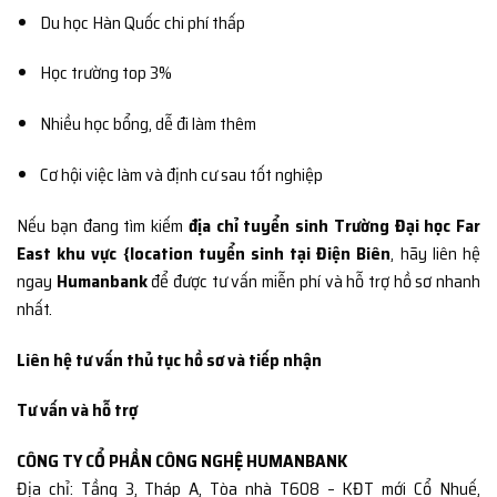
Du học Hàn Quốc chi phí thấp
Học trường top 3%
Nhiều học bổng, dễ đi làm thêm
Cơ hội việc làm và định cư sau tốt nghiệp
Nếu bạn đang tìm kiếm
địa chỉ tuyển sinh Trường Đại học Far
East khu vực {location tuyển sinh tại Điện Biên
, hãy liên hệ
ngay
Humanbank
để được tư vấn miễn phí và hỗ trợ hồ sơ nhanh
nhất.
Liên hệ tư vấn thủ tục hồ sơ và tiếp nhận
Tư vấn và hỗ trợ
CÔNG TY CỔ PHẦN CÔNG NGHỆ HUMANBANK
Địa chỉ: Tầng 3, Tháp A, Tòa nhà T608 – KĐT mới Cổ Nhuế,