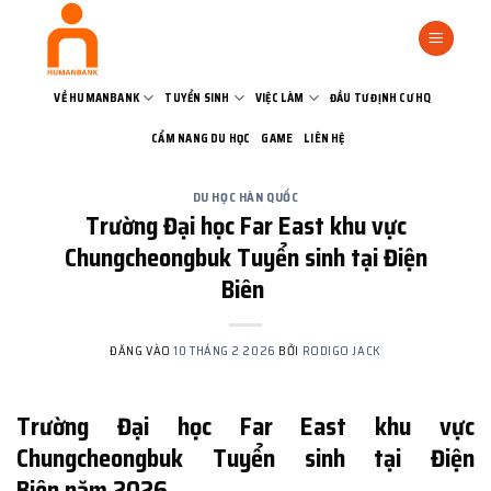
Bỏ
qua
nội
dung
VỀ HUMANBANK
TUYỂN SINH
VIỆC LÀM
ĐẦU TƯ ĐỊNH CƯ HQ
CẨM NANG DU HỌC
GAME
LIÊN HỆ
DU HỌC HÀN QUỐC
Trường Đại học Far East khu vực
Chungcheongbuk Tuyển sinh tại Điện
Biên
ĐĂNG VÀO
10 THÁNG 2 2026
BỞI
RODIGO JACK
Trường Đại học Far East khu vực
Chungcheongbuk Tuyển sinh tại Điện
Biên năm 2026