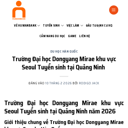
Bỏ
qua
nội
dung
VỀ HUMANBANK
TUYỂN SINH
VIỆC LÀM
ĐẦU TƯ ĐỊNH CƯ HQ
CẨM NANG DU HỌC
GAME
LIÊN HỆ
DU HỌC HÀN QUỐC
Trường Đại học Dongyang Mirae khu vực
Seoul Tuyển sinh tại Quảng Ninh
ĐĂNG VÀO
10 THÁNG 2 2026
BỞI
RODIGO JACK
Trường Đại học Dongyang Mirae khu vực
Seoul Tuyển sinh tại Quảng Ninh năm 2026
Giới thiệu chung về Trường Đại học Dongyang Mirae