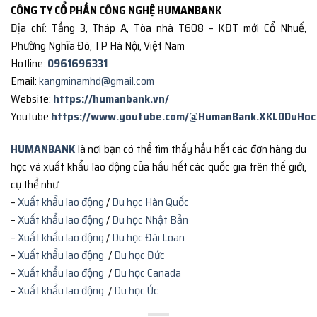
CÔNG TY CỔ PHẦN CÔNG NGHỆ HUMANBANK
Địa chỉ: Tầng 3, Tháp A, Tòa nhà T608 – KĐT mới Cổ Nhuế,
Phường Nghĩa Đô, TP Hà Nội, Việt Nam
Hotline:
0961696331
Email:
kangminamhd@gmail.com
Website:
https://humanbank.vn/
Youtube:
https://www.youtube.com/@HumanBank.XKLDDuHoc
HUMANBANK
là nơi bạn có thể tìm thấy hầu hết các đơn hàng du
học và xuất khẩu lao động của hầu hết các quốc gia trên thế giới,
cụ thể như:
–
Xuất khẩu lao động
/
Du học Hàn Quốc
–
Xuất khẩu lao động
/
Du học Nhật Bản
–
Xuất khẩu lao động
/
Du học Đài Loan
–
Xuất khẩu lao động
/
Du học Đức
–
Xuất khẩu lao động
/
Du học Canada
–
Xuất khẩu lao động
/
Du học Úc