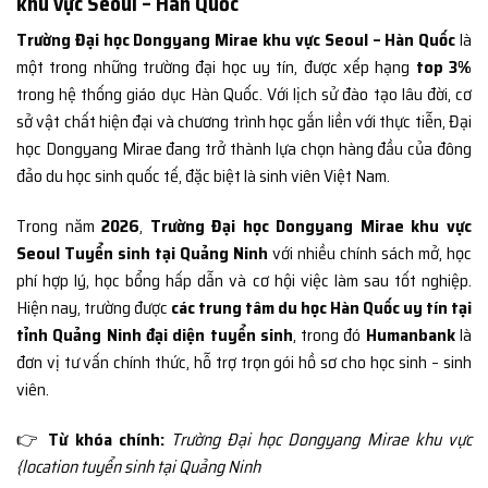
khu vực Seoul – Hàn Quốc
Trường Đại học Dongyang Mirae khu vực Seoul – Hàn Quốc
là
một trong những trường đại học uy tín, được xếp hạng
top 3%
trong hệ thống giáo dục Hàn Quốc. Với lịch sử đào tạo lâu đời, cơ
sở vật chất hiện đại và chương trình học gắn liền với thực tiễn, Đại
học Dongyang Mirae đang trở thành lựa chọn hàng đầu của đông
đảo du học sinh quốc tế, đặc biệt là sinh viên Việt Nam.
Trong năm
2026
,
Trường Đại học Dongyang Mirae khu vực
Seoul Tuyển sinh tại Quảng Ninh
với nhiều chính sách mở, học
phí hợp lý, học bổng hấp dẫn và cơ hội việc làm sau tốt nghiệp.
Hiện nay, trường được
các trung tâm du học Hàn Quốc uy tín tại
tỉnh Quảng Ninh đại diện tuyển sinh
, trong đó
Humanbank
là
đơn vị tư vấn chính thức, hỗ trợ trọn gói hồ sơ cho học sinh – sinh
viên.
👉
Từ khóa chính:
Trường Đại học Dongyang Mirae khu vực
{location tuyển sinh tại Quảng Ninh