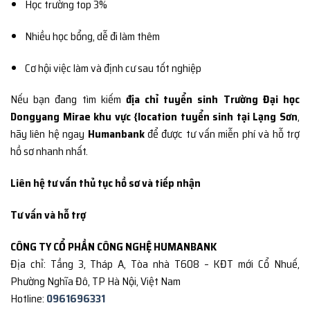
Học trường top 3%
Nhiều học bổng, dễ đi làm thêm
Cơ hội việc làm và định cư sau tốt nghiệp
Nếu bạn đang tìm kiếm
địa chỉ tuyển sinh Trường Đại học
Dongyang Mirae khu vực {location tuyển sinh tại Lạng Sơn
,
hãy liên hệ ngay
Humanbank
để được tư vấn miễn phí và hỗ trợ
hồ sơ nhanh nhất.
Liên hệ tư vấn thủ tục hồ sơ và tiếp nhận
Tư vấn và hỗ trợ
CÔNG TY CỔ PHẦN CÔNG NGHỆ HUMANBANK
Địa chỉ: Tầng 3, Tháp A, Tòa nhà T608 – KĐT mới Cổ Nhuế,
Phường Nghĩa Đô, TP Hà Nội, Việt Nam
Hotline:
0961696331