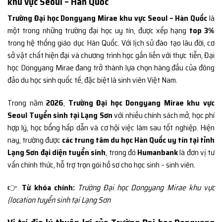
khu vực Seoul – Hàn Quốc
Trường Đại học Dongyang Mirae khu vực Seoul – Hàn Quốc
là
một trong những trường đại học uy tín, được xếp hạng
top 3%
trong hệ thống giáo dục Hàn Quốc. Với lịch sử đào tạo lâu đời, cơ
sở vật chất hiện đại và chương trình học gắn liền với thực tiễn, Đại
học Dongyang Mirae đang trở thành lựa chọn hàng đầu của đông
đảo du học sinh quốc tế, đặc biệt là sinh viên Việt Nam.
Trong năm
2026
,
Trường Đại học Dongyang Mirae khu vực
Seoul Tuyển sinh tại Lạng Sơn
với nhiều chính sách mở, học phí
hợp lý, học bổng hấp dẫn và cơ hội việc làm sau tốt nghiệp. Hiện
nay, trường được
các trung tâm du học Hàn Quốc uy tín tại tỉnh
Lạng Sơn đại diện tuyển sinh
, trong đó
Humanbank
là đơn vị tư
vấn chính thức, hỗ trợ trọn gói hồ sơ cho học sinh – sinh viên.
👉
Từ khóa chính:
Trường Đại học Dongyang Mirae khu vực
{location tuyển sinh tại Lạng Sơn