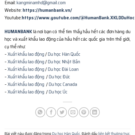
Email:
kangminamhd@gmail.com
Website:
https://humanbank.vn/
Youtube:
https://www.youtube.com/@HumanBank.XKLDDuHoc
HUMANBANK
là nơi bạn có thể tìm thấy hầu hết các đơn hàng du
học và xuất khẩu lao động của hầu hết các quốc gia trên thế giới,
cụ thể như:
–
Xuất khẩu lao động
/
Du học Hàn Quốc
–
Xuất khẩu lao động
/
Du học Nhật Bản
–
Xuất khẩu lao động
/
Du học Đài Loan
–
Xuất khẩu lao động
/
Du học Đức
–
Xuất khẩu lao động
/
Du học Canada
–
Xuất khẩu lao động
/
Du học Úc
Bài viết này được đăng trong
Du học Hàn Quốc
. Đánh dấu
liên kết thường trực
.