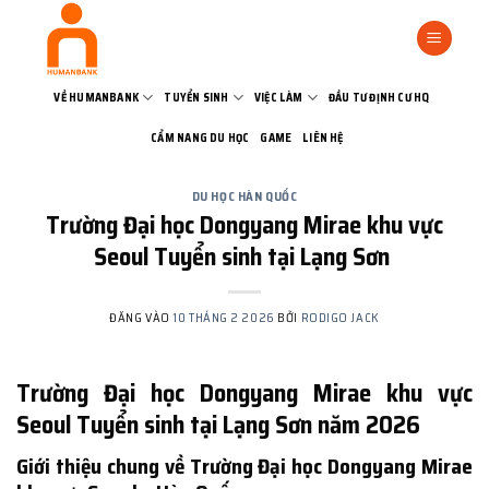
Bỏ
qua
nội
dung
VỀ HUMANBANK
TUYỂN SINH
VIỆC LÀM
ĐẦU TƯ ĐỊNH CƯ HQ
CẨM NANG DU HỌC
GAME
LIÊN HỆ
DU HỌC HÀN QUỐC
Trường Đại học Dongyang Mirae khu vực
Seoul Tuyển sinh tại Lạng Sơn
ĐĂNG VÀO
10 THÁNG 2 2026
BỞI
RODIGO JACK
Trường Đại học Dongyang Mirae khu vực
Seoul Tuyển sinh tại Lạng Sơn năm 2026
Giới thiệu chung về Trường Đại học Dongyang Mirae