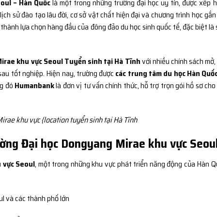
oul – Hàn Quốc
là một trong những trường đại học uy tín, được xếp 
ch sử đào tạo lâu đời, cơ sở vật chất hiện đại và chương trình học gắn 
thành lựa chọn hàng đầu của đông đảo du học sinh quốc tế, đặc biệt là 
irae khu vực Seoul Tuyển sinh tại Hà Tĩnh
với nhiều chính sách mở,
 sau tốt nghiệp. Hiện nay, trường được
các trung tâm du học Hàn Quố
ng đó
Humanbank
là đơn vị tư vấn chính thức, hỗ trợ trọn gói hồ sơ cho
rae khu vực {location tuyển sinh tại Hà Tĩnh
Trường Đại học Dongyang Mirae khu vực Seou
 vực Seoul
, một trong những khu vực phát triển năng động của Hàn Q
ul và các thành phố lớn