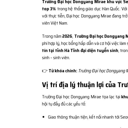
Trường Đại học Dongyang Mirae khu vực Se
top 3%
trong hệ thống giáo dục Hàn Quốc. Với lị
với thực tiễn, Đại học Dongyang Mirae đang trở 
viên Việt Nam.
Trong năm
2026
,
Trường Đại học Dongyang M
phí hợp lý, học bổng hấp dẫn và cơ hội việc làm
tín tại tỉnh Hà Tĩnh đại diện tuyển sinh
, tro
sinh – sinh viên.
👉
Từ khóa chính:
Trường Đại học Dongyang Mi
Vị trí địa lý thuận lợi của 
Trường Đại học Dongyang Mirae tọa lạc tại
khu
hội tụ đầy đủ các yếu tố:
Giao thông thuận tiện, kết nối nhanh tới Seo