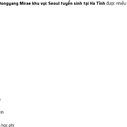
Dongyang Mirae khu vực Seoul tuyển sinh tại Hà Tĩnh
được nhiều
n
ình
 học phí