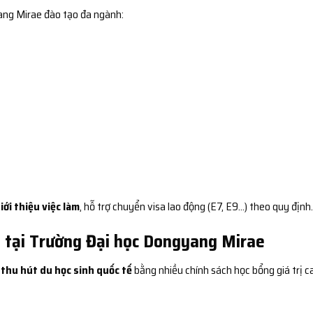
ang Mirae đào tạo đa ngành:
iới thiệu việc làm
, hỗ trợ chuyển visa lao động (E7, E9…) theo quy định.
 tại Trường Đại học Dongyang Mirae
g
thu hút du học sinh quốc tế
bằng nhiều chính sách học bổng giá trị c