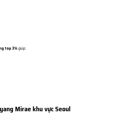
ng top 3%
giúp:
gyang Mirae khu vực Seoul