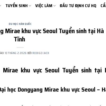
TUYỂN SINH
VIỆC LÀM
ĐẦU TƯ ĐỊNH CƯ HQ
CẨ
DU HỌC HÀN QUỐC
 Mirae khu vực Seoul Tuyển sinh tại Hà
Tĩnh
VÀO
10 THÁNG 2 2026
BỞI
RODIGO JACK
 Mirae khu vực Seoul Tuyển sinh tại 
 Đại học Dongyang Mirae khu vực Seoul – 