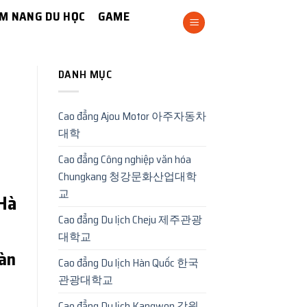
M NANG DU HỌC
GAME
DANH MỤC
Cao đẳng Ajou Motor 아주자동차
대학
Cao đẳng Công nghiệp văn hóa
Chungkang 청강문화산업대학
교
Hà
Cao đẳng Du lịch Cheju 제주관광
대학교
Hàn
Cao đẳng Du lịch Hàn Quốc 한국
관광대학교
Cao đẳng Du lịch Kangwon 강원