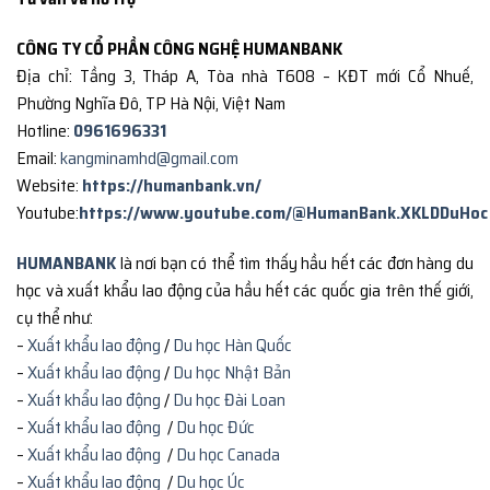
CÔNG TY CỔ PHẦN CÔNG NGHỆ HUMANBANK
Địa chỉ: Tầng 3, Tháp A, Tòa nhà T608 – KĐT mới Cổ Nhuế,
Phường Nghĩa Đô, TP Hà Nội, Việt Nam
Hotline:
0961696331
Email:
kangminamhd@gmail.com
Website:
https://humanbank.vn/
Youtube:
https://www.youtube.com/@HumanBank.XKLDDuHoc
HUMANBANK
là nơi bạn có thể tìm thấy hầu hết các đơn hàng du
học và xuất khẩu lao động của hầu hết các quốc gia trên thế giới,
cụ thể như:
–
Xuất khẩu lao động
/
Du học Hàn Quốc
–
Xuất khẩu lao động
/
Du học Nhật Bản
–
Xuất khẩu lao động
/
Du học Đài Loan
–
Xuất khẩu lao động
/
Du học Đức
–
Xuất khẩu lao động
/
Du học Canada
–
Xuất khẩu lao động
/
Du học Úc