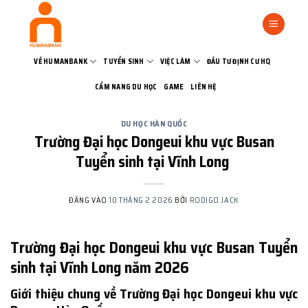
Bỏ
qua
nội
dung
VỀ HUMANBANK
TUYỂN SINH
VIỆC LÀM
ĐẦU TƯ ĐỊNH CƯ HQ
CẨM NANG DU HỌC
GAME
LIÊN HỆ
DU HỌC HÀN QUỐC
Trường Đại học Dongeui khu vực Busan
Tuyển sinh tại Vĩnh Long
ĐĂNG VÀO
10 THÁNG 2 2026
BỞI
RODIGO JACK
Trường Đại học Dongeui khu vực Busan Tuyển
sinh tại Vĩnh Long năm 2026
Giới thiệu chung về Trường Đại học Dongeui khu vực