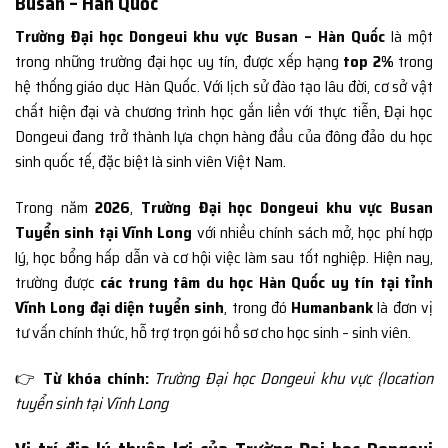
Busan – Hàn Quốc
Trường Đại học Dongeui khu vực Busan – Hàn Quốc
là một
trong những trường đại học uy tín, được xếp hạng
top 2%
trong
hệ thống giáo dục Hàn Quốc. Với lịch sử đào tạo lâu đời, cơ sở vật
chất hiện đại và chương trình học gắn liền với thực tiễn, Đại học
Dongeui đang trở thành lựa chọn hàng đầu của đông đảo du học
sinh quốc tế, đặc biệt là sinh viên Việt Nam.
Trong năm
2026
,
Trường Đại học Dongeui khu vực Busan
Tuyển sinh tại Vĩnh Long
với nhiều chính sách mở, học phí hợp
lý, học bổng hấp dẫn và cơ hội việc làm sau tốt nghiệp. Hiện nay,
trường được
các trung tâm du học Hàn Quốc uy tín tại tỉnh
Vĩnh Long đại diện tuyển sinh
, trong đó
Humanbank
là đơn vị
tư vấn chính thức, hỗ trợ trọn gói hồ sơ cho học sinh – sinh viên.
👉
Từ khóa chính:
Trường Đại học Dongeui khu vực {location
tuyển sinh tại Vĩnh Long