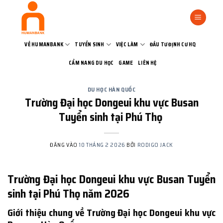
Bỏ
qua
nội
dung
VỀ HUMANBANK
TUYỂN SINH
VIỆC LÀM
ĐẦU TƯ ĐỊNH CƯ HQ
CẨM NANG DU HỌC
GAME
LIÊN HỆ
DU HỌC HÀN QUỐC
Trường Đại học Dongeui khu vực Busan
Tuyển sinh tại Phú Thọ
ĐĂNG VÀO
10 THÁNG 2 2026
BỞI
RODIGO JACK
Trường Đại học Dongeui khu vực Busan Tuyển
sinh tại Phú Thọ năm 2026
Giới thiệu chung về Trường Đại học Dongeui khu vực