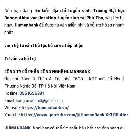
Nếu bạn đang tìm kiếm
địa chỉ tuyển sinh Trường Đại học
Dongeui khu vực {location tuyển sinh tại Phú Thọ
, hãy liên hệ
ngay
Humanbank
để được tư vấn miễn phí và hỗ trợ hồ sơ nhanh
nhất.
Liên hệ tư vấn thủ tục hồ sơ và tiếp nhận
Tư vấn và hỗ trợ
CÔNG TY CỔ PHẦN CÔNG NGHỆ HUMANBANK
Địa chỉ: Tầng 3, Tháp A, Tòa nhà T608 – KĐT mới Cổ Nhuế,
Phường Nghĩa Đô, TP Hà Nội, Việt Nam
Hotline:
0961696331
Email:
kangminamhd@gmail.com
Website:
https://humanbank.vn/
Youtube:
https://www.youtube.com/@HumanBank.XKLDDuHoc
HUMANBANK
là nơi bạn có thể tìm thấy hầu hết các đơn hàng du