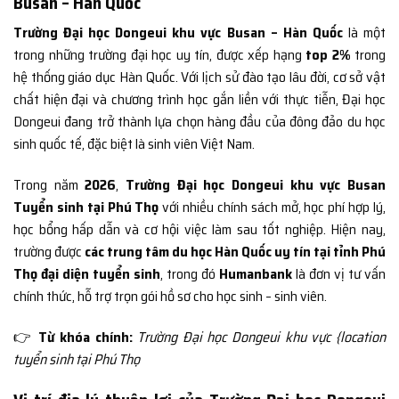
Busan – Hàn Quốc
Trường Đại học Dongeui khu vực Busan – Hàn Quốc
là một
trong những trường đại học uy tín, được xếp hạng
top 2%
trong
hệ thống giáo dục Hàn Quốc. Với lịch sử đào tạo lâu đời, cơ sở vật
chất hiện đại và chương trình học gắn liền với thực tiễn, Đại học
Dongeui đang trở thành lựa chọn hàng đầu của đông đảo du học
sinh quốc tế, đặc biệt là sinh viên Việt Nam.
Trong năm
2026
,
Trường Đại học Dongeui khu vực Busan
Tuyển sinh tại Phú Thọ
với nhiều chính sách mở, học phí hợp lý,
học bổng hấp dẫn và cơ hội việc làm sau tốt nghiệp. Hiện nay,
trường được
các trung tâm du học Hàn Quốc uy tín tại tỉnh Phú
Thọ đại diện tuyển sinh
, trong đó
Humanbank
là đơn vị tư vấn
chính thức, hỗ trợ trọn gói hồ sơ cho học sinh – sinh viên.
👉
Từ khóa chính:
Trường Đại học Dongeui khu vực {location
tuyển sinh tại Phú Thọ