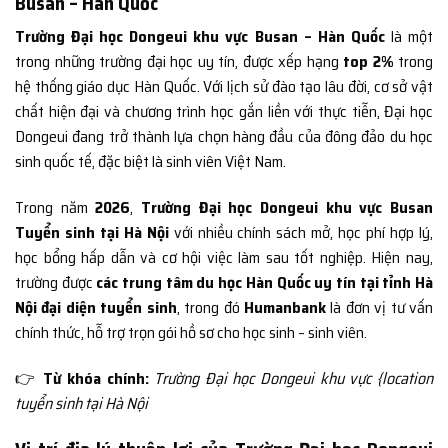
Busan – Hàn Quốc
Trường Đại học Dongeui khu vực Busan – Hàn Quốc
là một
trong những trường đại học uy tín, được xếp hạng
top 2%
trong
hệ thống giáo dục Hàn Quốc. Với lịch sử đào tạo lâu đời, cơ sở vật
chất hiện đại và chương trình học gắn liền với thực tiễn, Đại học
Dongeui đang trở thành lựa chọn hàng đầu của đông đảo du học
sinh quốc tế, đặc biệt là sinh viên Việt Nam.
Trong năm
2026
,
Trường Đại học Dongeui khu vực Busan
Tuyển sinh tại Hà Nội
với nhiều chính sách mở, học phí hợp lý,
học bổng hấp dẫn và cơ hội việc làm sau tốt nghiệp. Hiện nay,
trường được
các trung tâm du học Hàn Quốc uy tín tại tỉnh Hà
Nội đại diện tuyển sinh
, trong đó
Humanbank
là đơn vị tư vấn
chính thức, hỗ trợ trọn gói hồ sơ cho học sinh – sinh viên.
👉
Từ khóa chính:
Trường Đại học Dongeui khu vực {location
tuyển sinh tại Hà Nội