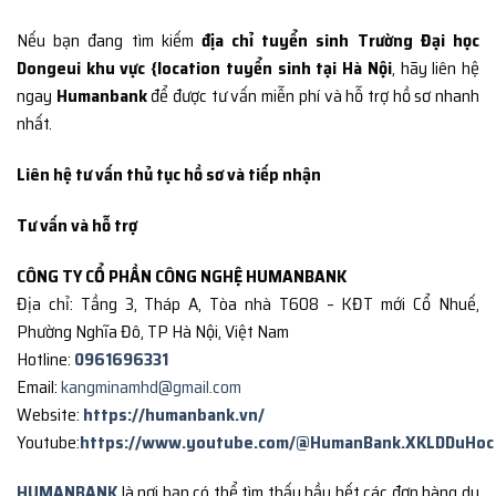
Nếu bạn đang tìm kiếm
địa chỉ tuyển sinh Trường Đại học
Dongeui khu vực {location tuyển sinh tại Hà Nội
, hãy liên hệ
ngay
Humanbank
để được tư vấn miễn phí và hỗ trợ hồ sơ nhanh
nhất.
Liên hệ tư vấn thủ tục hồ sơ và tiếp nhận
Tư vấn và hỗ trợ
CÔNG TY CỔ PHẦN CÔNG NGHỆ HUMANBANK
Địa chỉ: Tầng 3, Tháp A, Tòa nhà T608 – KĐT mới Cổ Nhuế,
Phường Nghĩa Đô, TP Hà Nội, Việt Nam
Hotline:
0961696331
Email:
kangminamhd@gmail.com
Website:
https://humanbank.vn/
Youtube:
https://www.youtube.com/@HumanBank.XKLDDuHoc
HUMANBANK
là nơi bạn có thể tìm thấy hầu hết các đơn hàng du