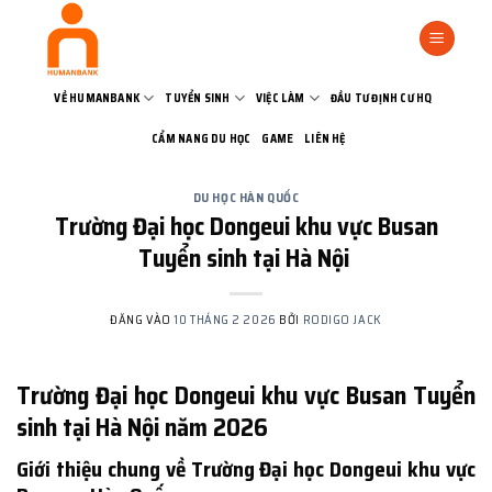
Bỏ
qua
nội
dung
VỀ HUMANBANK
TUYỂN SINH
VIỆC LÀM
ĐẦU TƯ ĐỊNH CƯ HQ
CẨM NANG DU HỌC
GAME
LIÊN HỆ
DU HỌC HÀN QUỐC
Trường Đại học Dongeui khu vực Busan
Tuyển sinh tại Hà Nội
ĐĂNG VÀO
10 THÁNG 2 2026
BỞI
RODIGO JACK
Trường Đại học Dongeui khu vực Busan Tuyển
sinh tại Hà Nội năm 2026
Giới thiệu chung về Trường Đại học Dongeui khu vực