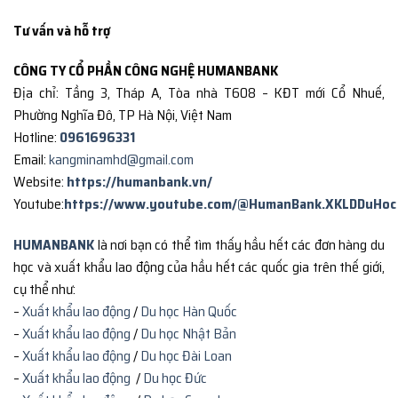
Tư vấn và hỗ trợ
CÔNG TY CỔ PHẦN CÔNG NGHỆ HUMANBANK
Địa chỉ: Tầng 3, Tháp A, Tòa nhà T608 – KĐT mới Cổ Nhuế,
Phường Nghĩa Đô, TP Hà Nội, Việt Nam
Hotline:
0961696331
Email:
kangminamhd@gmail.com
Website:
https://humanbank.vn/
Youtube:
https://www.youtube.com/@HumanBank.XKLDDuHoc
HUMANBANK
là nơi bạn có thể tìm thấy hầu hết các đơn hàng du
học và xuất khẩu lao động của hầu hết các quốc gia trên thế giới,
cụ thể như:
–
Xuất khẩu lao động
/
Du học Hàn Quốc
–
Xuất khẩu lao động
/
Du học Nhật Bản
–
Xuất khẩu lao động
/
Du học Đài Loan
–
Xuất khẩu lao động
/
Du học Đức