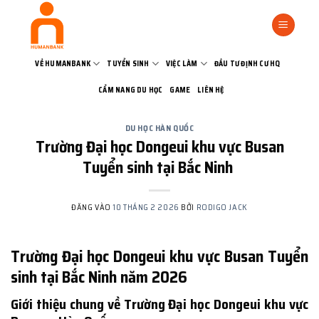
Bỏ
qua
nội
dung
VỀ HUMANBANK
TUYỂN SINH
VIỆC LÀM
ĐẦU TƯ ĐỊNH CƯ HQ
CẨM NANG DU HỌC
GAME
LIÊN HỆ
DU HỌC HÀN QUỐC
Trường Đại học Dongeui khu vực Busan
Tuyển sinh tại Bắc Ninh
ĐĂNG VÀO
10 THÁNG 2 2026
BỞI
RODIGO JACK
Trường Đại học Dongeui khu vực Busan Tuyển
sinh tại Bắc Ninh năm 2026
Giới thiệu chung về Trường Đại học Dongeui khu vực