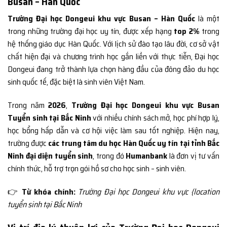
Busan – Hàn Quốc
Trường Đại học Dongeui khu vực Busan – Hàn Quốc
là một
trong những trường đại học uy tín, được xếp hạng
top 2%
trong
hệ thống giáo dục Hàn Quốc. Với lịch sử đào tạo lâu đời, cơ sở vật
chất hiện đại và chương trình học gắn liền với thực tiễn, Đại học
Dongeui đang trở thành lựa chọn hàng đầu của đông đảo du học
sinh quốc tế, đặc biệt là sinh viên Việt Nam.
Trong năm
2026
,
Trường Đại học Dongeui khu vực Busan
Tuyển sinh tại Bắc Ninh
với nhiều chính sách mở, học phí hợp lý,
học bổng hấp dẫn và cơ hội việc làm sau tốt nghiệp. Hiện nay,
trường được
các trung tâm du học Hàn Quốc uy tín tại tỉnh Bắc
Ninh đại diện tuyển sinh
, trong đó
Humanbank
là đơn vị tư vấn
chính thức, hỗ trợ trọn gói hồ sơ cho học sinh – sinh viên.
👉
Từ khóa chính:
Trường Đại học Dongeui khu vực {location
tuyển sinh tại Bắc Ninh