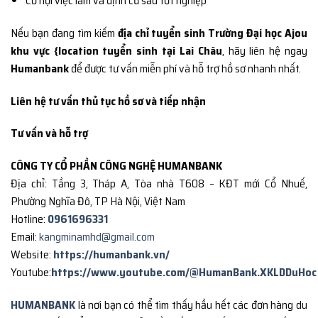
Cơ hội việc làm và định cư sau tốt nghiệp
Nếu bạn đang tìm kiếm
địa chỉ tuyển sinh Trường Đại học Ajou
khu vực {location tuyển sinh tại Lai Châu
, hãy liên hệ ngay
Humanbank
để được tư vấn miễn phí và hỗ trợ hồ sơ nhanh nhất.
Liên hệ tư vấn thủ tục hồ sơ và tiếp nhận
Tư vấn và hỗ trợ
CÔNG TY CỔ PHẦN CÔNG NGHỆ HUMANBANK
Địa chỉ: Tầng 3, Tháp A, Tòa nhà T608 – KĐT mới Cổ Nhuế,
Phường Nghĩa Đô, TP Hà Nội, Việt Nam
Hotline:
0961696331
Email:
kangminamhd@gmail.com
Website:
https://humanbank.vn/
Youtube:
https://www.youtube.com/@HumanBank.XKLDDuHoc
HUMANBANK
là nơi bạn có thể tìm thấy hầu hết các đơn hàng du