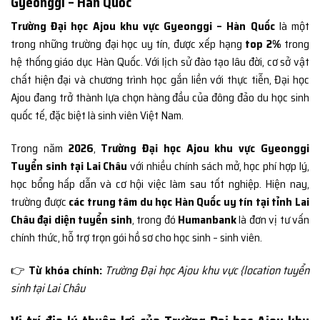
Gyeonggi – Hàn Quốc
Trường Đại học Ajou khu vực Gyeonggi – Hàn Quốc
là một
trong những trường đại học uy tín, được xếp hạng
top 2%
trong
hệ thống giáo dục Hàn Quốc. Với lịch sử đào tạo lâu đời, cơ sở vật
chất hiện đại và chương trình học gắn liền với thực tiễn, Đại học
Ajou đang trở thành lựa chọn hàng đầu của đông đảo du học sinh
quốc tế, đặc biệt là sinh viên Việt Nam.
Trong năm
2026
,
Trường Đại học Ajou khu vực Gyeonggi
Tuyển sinh tại Lai Châu
với nhiều chính sách mở, học phí hợp lý,
học bổng hấp dẫn và cơ hội việc làm sau tốt nghiệp. Hiện nay,
trường được
các trung tâm du học Hàn Quốc uy tín tại tỉnh Lai
Châu đại diện tuyển sinh
, trong đó
Humanbank
là đơn vị tư vấn
chính thức, hỗ trợ trọn gói hồ sơ cho học sinh – sinh viên.
👉
Từ khóa chính:
Trường Đại học Ajou khu vực {location tuyển
sinh tại Lai Châu