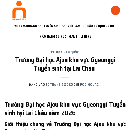
Bỏ
qua
nội
dung
VỀ HUMANBANK
TUYỂN SINH
VIỆC LÀM
ĐẦU TƯ ĐỊNH CƯ HQ
CẨM NANG DU HỌC
GAME
LIÊN HỆ
DU HỌC HÀN QUỐC
Trường Đại học Ajou khu vực Gyeonggi
Tuyển sinh tại Lai Châu
ĐĂNG VÀO
10 THÁNG 2 2026
BỞI
RODIGO JACK
Trường Đại học Ajou khu vực Gyeonggi Tuyển
sinh tại Lai Châu năm 2026
Giới thiệu chung về Trường Đại học Ajou khu vực