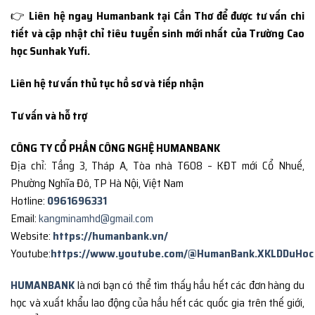
👉
Liên hệ ngay Humanbank tại Cần Thơ để được tư vấn chi
tiết và cập nhật chỉ tiêu tuyển sinh mới nhất của Trường Cao
học Sunhak Yufi.
Liên hệ tư vấn thủ tục hồ sơ và tiếp nhận
Tư vấn và hỗ trợ
CÔNG TY CỔ PHẦN CÔNG NGHỆ HUMANBANK
Địa chỉ: Tầng 3, Tháp A, Tòa nhà T608 – KĐT mới Cổ Nhuế,
Phường Nghĩa Đô, TP Hà Nội, Việt Nam
Hotline:
0961696331
Email:
kangminamhd@gmail.com
Website:
https://humanbank.vn/
Youtube:
https://www.youtube.com/@HumanBank.XKLDDuHoc
HUMANBANK
là nơi bạn có thể tìm thấy hầu hết các đơn hàng du
học và xuất khẩu lao động của hầu hết các quốc gia trên thế giới,