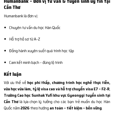
Humanbank – Đơn vị tư vấn & tuyển sinh uy tín tại
Cần Thơ
Humanbank là đơn vị:
Chuyên tư vấn du học Hàn Quốc
Hỗ trợ hồ sơ từ A–Z
Đồng hành xuyên suốt quá trình học tập
Cam kết minh bạch – đúng lộ trình
Kết luận
Với ưu thế về
học phí thấp, chương trình học nghề thực tiễn,
vừa học vừa làm, tỷ lệ visa cao và hỗ trợ chuyển visa E7 – F2-R
,
Trường Cao học Sunhak Yufi khu vực Gyeonggi tuyển sinh tại
Cần Thơ
là lựa chọn lý tưởng cho các bạn trẻ muốn du học Hàn
Quốc năm
2026
theo hướng
an toàn – tiết kiệm – bền vững
.