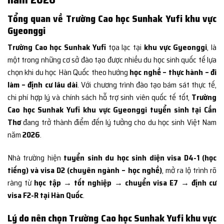
Tổng quan về Trường Cao học Sunhak Yufi khu vực
Gyeonggi
Trường Cao học Sunhak Yufi
tọa lạc tại
khu vực Gyeonggi
, là
một trong những cơ sở đào tạo được nhiều du học sinh quốc tế lựa
chọn khi du học Hàn Quốc theo hướng
học nghề – thực hành – đi
làm – định cư lâu dài
. Với chương trình đào tạo bám sát thực tế,
chi phí hợp lý và chính sách hỗ trợ sinh viên quốc tế tốt,
Trường
Cao học Sunhak Yufi khu vực Gyeonggi tuyển sinh tại Cần
Thơ
đang trở thành điểm đến lý tưởng cho du học sinh Việt Nam
năm
2026
.
Nhà trường hiện
tuyển sinh du học sinh diện visa D4-1 (học
tiếng) và visa D2 (chuyên ngành – học nghề)
, mở ra lộ trình rõ
ràng từ
học tập → tốt nghiệp → chuyển visa E7 → định cư
visa F2-R tại Hàn Quốc
.
Lý do nên chọn Trường Cao học Sunhak Yufi khu vực