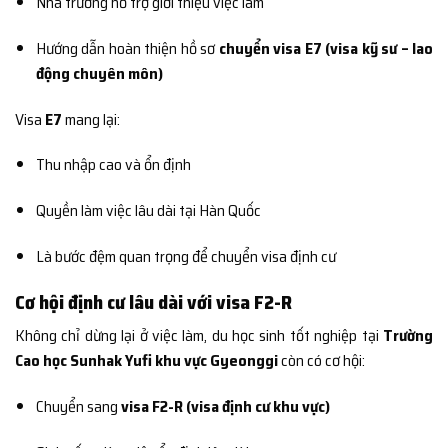
Nhà trường hỗ trợ giới thiệu việc làm
Hướng dẫn hoàn thiện hồ sơ
chuyển visa E7 (visa kỹ sư – lao
động chuyên môn)
Visa
E7
mang lại:
Thu nhập cao và ổn định
Quyền làm việc lâu dài tại Hàn Quốc
Là bước đệm quan trọng để chuyển visa định cư
Cơ hội định cư lâu dài với visa F2-R
Không chỉ dừng lại ở việc làm, du học sinh tốt nghiệp tại
Trường
Cao học Sunhak Yufi khu vực Gyeonggi
còn có cơ hội:
Chuyển sang
visa F2-R (visa định cư khu vực)