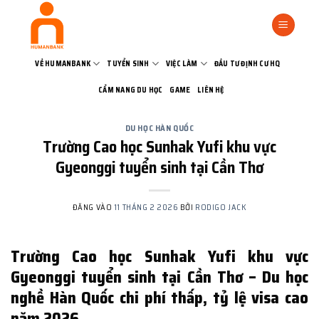
Bỏ
qua
nội
dung
VỀ HUMANBANK
TUYỂN SINH
VIỆC LÀM
ĐẦU TƯ ĐỊNH CƯ HQ
CẨM NANG DU HỌC
GAME
LIÊN HỆ
DU HỌC HÀN QUỐC
Trường Cao học Sunhak Yufi khu vực
Gyeonggi tuyển sinh tại Cần Thơ
ĐĂNG VÀO
11 THÁNG 2 2026
BỞI
RODIGO JACK
Trường Cao học Sunhak Yufi khu vực
Gyeonggi tuyển sinh tại Cần Thơ – Du học
nghề Hàn Quốc chi phí thấp, tỷ lệ visa cao
năm 2026