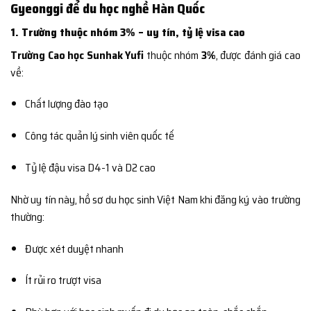
Gyeonggi để du học nghề Hàn Quốc
1. Trường thuộc nhóm 3% – uy tín, tỷ lệ visa cao
Trường Cao học Sunhak Yufi
thuộc nhóm
3%
, được đánh giá cao
về:
Chất lượng đào tạo
Công tác quản lý sinh viên quốc tế
Tỷ lệ đậu visa D4-1 và D2 cao
Nhờ uy tín này, hồ sơ du học sinh Việt Nam khi đăng ký vào trường
thường:
Được xét duyệt nhanh
Ít rủi ro trượt visa