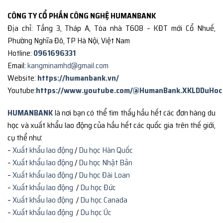
CÔNG TY CỔ PHẦN CÔNG NGHỆ HUMANBANK
Địa chỉ: Tầng 3, Tháp A, Tòa nhà T608 – KĐT mới Cổ Nhuế,
Phường Nghĩa Đô, TP Hà Nội, Việt Nam
Hotline:
0961696331
Email:
kangminamhd@gmail.com
Website:
https://humanbank.vn/
Youtube:
https://www.youtube.com/@HumanBank.XKLDDuHoc
HUMANBANK
là nơi bạn có thể tìm thấy hầu hết các đơn hàng du
học và xuất khẩu lao động của hầu hết các quốc gia trên thế giới,
cụ thể như:
–
Xuất khẩu lao động
/
Du học Hàn Quốc
–
Xuất khẩu lao động
/
Du học Nhật Bản
–
Xuất khẩu lao động
/
Du học Đài Loan
–
Xuất khẩu lao động
/
Du học Đức
–
Xuất khẩu lao động
/
Du học Canada
–
Xuất khẩu lao động
/
Du học Úc