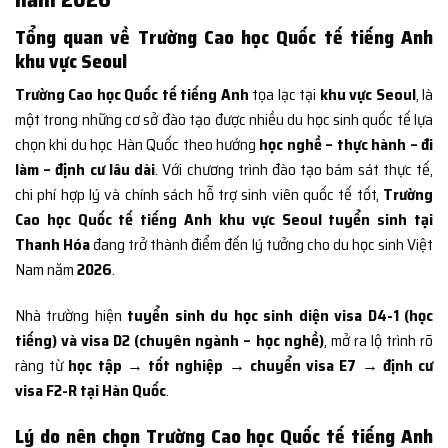
Tổng quan về Trường Cao học Quốc tế tiếng Anh
khu vực Seoul
Trường Cao học Quốc tế tiếng Anh
tọa lạc tại
khu vực Seoul
, là
một trong những cơ sở đào tạo được nhiều du học sinh quốc tế lựa
chọn khi du học Hàn Quốc theo hướng
học nghề – thực hành – đi
làm – định cư lâu dài
. Với chương trình đào tạo bám sát thực tế,
chi phí hợp lý và chính sách hỗ trợ sinh viên quốc tế tốt,
Trường
Cao học Quốc tế tiếng Anh khu vực Seoul tuyển sinh tại
Thanh Hóa
đang trở thành điểm đến lý tưởng cho du học sinh Việt
Nam năm
2026
.
Nhà trường hiện
tuyển sinh du học sinh diện visa D4-1 (học
tiếng) và visa D2 (chuyên ngành – học nghề)
, mở ra lộ trình rõ
ràng từ
học tập → tốt nghiệp → chuyển visa E7 → định cư
visa F2-R tại Hàn Quốc
.
Lý do nên chọn Trường Cao học Quốc tế tiếng Anh