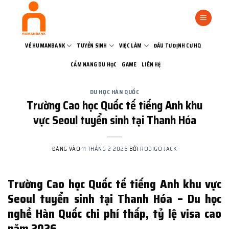
Bỏ
qua
nội
dung
VỀ HUMANBANK
TUYỂN SINH
VIỆC LÀM
ĐẦU TƯ ĐỊNH CƯ HQ
CẨM NANG DU HỌC
GAME
LIÊN HỆ
DU HỌC HÀN QUỐC
Trường Cao học Quốc tế tiếng Anh khu
vực Seoul tuyển sinh tại Thanh Hóa
ĐĂNG VÀO
11 THÁNG 2 2026
BỞI
RODIGO JACK
Trường Cao học Quốc tế tiếng Anh khu vực
Seoul tuyển sinh tại Thanh Hóa – Du học
nghề Hàn Quốc chi phí thấp, tỷ lệ visa cao
năm 2026