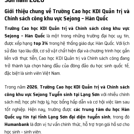
Giới thiệu chung về Trường Cao học KDI Quản trị và
Chính sách công khu vực Sejong – Hàn Quốc
Trường Cao học KDI Quản trị và Chính sách công khu vực
Sejong – Hàn Quốc
là một trong những trường đại học uy tín,
được xếp hạng
top 3%
trong hệ thống giáo dục Hàn Quốc. Với lịch
sử đào tạo lâu đời, cơ sở vật chất hiện đại và chương trình học gắn
liền với thực tiễn, Cao học KDI Quản trị và Chính sách công đang
trở thành lựa chọn hàng đầu của đông đảo du học sinh quốc tế,
đặc biệt là sinh viên Việt Nam.
Trong năm
2026
,
Trường Cao học KDI Quản trị và Chính sách
công khu vực Sejong Tuyển sinh tại Lạng Sơn
với nhiều chính
sách mở, học phí hợp lý, học bổng hấp dẫn và cơ hội việc làm sau
tốt nghiệp. Hiện nay, trường được
các trung tâm du học Hàn
Quốc uy tín tại tỉnh Lạng Sơn đại diện tuyển sinh
, trong đó
Humanbank
là đơn vị tư vấn chính thức, hỗ trợ trọn gói hồ sơ cho
học sinh – sinh viên.