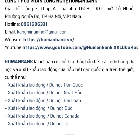
CÔNG TY CỔ PHẦN CÔNG NGHỆ HUMANBANK
Địa chỉ: Tầng 3, Tháp A, Tòa nhà T608 – KĐT mới Cổ Nhuế,
Phường Nghĩa Đô, TP Hà Nội, Việt Nam
Hotline:
0961696331
Email:
kangminamhd@gmail.com
Website:
https://humanbank.vn/
Youtube:
https://www.youtube.com/@HumanBank.XKLDDuHoc
HUMANBANK
là nơi bạn có thể tìm thấy hầu hết các đơn hàng du
học và xuất khẩu lao động của hầu hết các quốc gia trên thế giới,
cụ thể như:
–
Xuất khẩu lao động
/
Du học Hàn Quốc
–
Xuất khẩu lao động
/
Du học Nhật Bản
–
Xuất khẩu lao động
/
Du học Đài Loan
–
Xuất khẩu lao động
/
Du học Đức
–
Xuất khẩu lao động
/
Du học Canada
–
Xuất khẩu lao động
/
Du học Úc