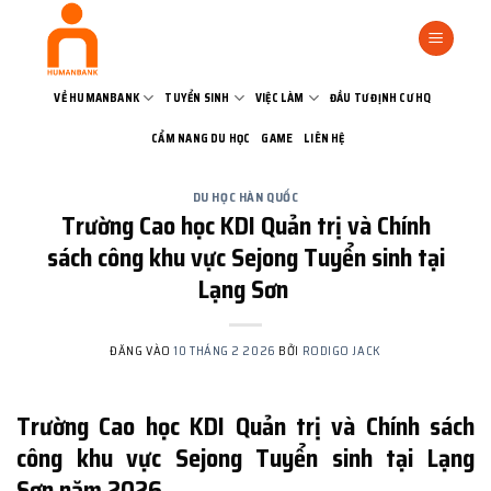
Bỏ
qua
nội
dung
VỀ HUMANBANK
TUYỂN SINH
VIỆC LÀM
ĐẦU TƯ ĐỊNH CƯ HQ
CẨM NANG DU HỌC
GAME
LIÊN HỆ
DU HỌC HÀN QUỐC
Trường Cao học KDI Quản trị và Chính
sách công khu vực Sejong Tuyển sinh tại
Lạng Sơn
ĐĂNG VÀO
10 THÁNG 2 2026
BỞI
RODIGO JACK
Trường Cao học KDI Quản trị và Chính sách
công khu vực Sejong Tuyển sinh tại Lạng
Sơn năm 2026