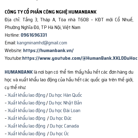
CÔNG TY CỔ PHẦN CÔNG NGHỆ HUMANBANK
Địa chỉ: Tầng 3, Tháp A, Tòa nhà T608 – KĐT mới Cổ Nhuế,
Phường Nghĩa Đô, TP Hà Nội, Việt Nam
Hotline:
0961696331
Email:
kangminamhd@gmail.com
Website:
https://humanbank.vn/
Youtube:
https://www.youtube.com/@HumanBank.XKLDDuHoc
HUMANBANK
là nơi bạn có thể tìm thấy hầu hết các đơn hàng du
học và xuất khẩu lao động của hầu hết các quốc gia trên thế giới,
cụ thể như:
–
Xuất khẩu lao động
/
Du học Hàn Quốc
–
Xuất khẩu lao động
/
Du học Nhật Bản
–
Xuất khẩu lao động
/
Du học Đài Loan
–
Xuất khẩu lao động
/
Du học Đức
–
Xuất khẩu lao động
/
Du học Canada
–
Xuất khẩu lao động
/
Du học Úc