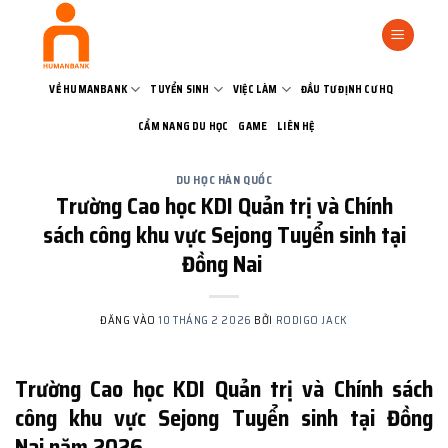
Bỏ
qua
nội
dung
VỀ HUMANBANK
TUYỂN SINH
VIỆC LÀM
ĐẦU TƯ ĐỊNH CƯ HQ
CẨM NANG DU HỌC
GAME
LIÊN HỆ
DU HỌC HÀN QUỐC
Trường Cao học KDI Quản trị và Chính
sách công khu vực Sejong Tuyển sinh tại
Đồng Nai
ĐĂNG VÀO
10 THÁNG 2 2026
BỞI
RODIGO JACK
Trường Cao học KDI Quản trị và Chính sách
công khu vực Sejong Tuyển sinh tại Đồng
Nai năm 2026