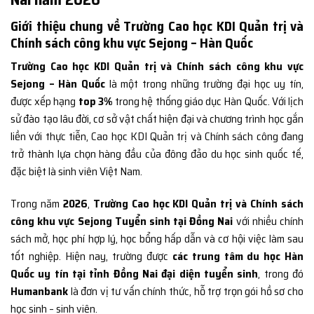
Giới thiệu chung về Trường Cao học KDI Quản trị và
Chính sách công khu vực Sejong – Hàn Quốc
Trường Cao học KDI Quản trị và Chính sách công khu vực
Sejong – Hàn Quốc
là một trong những trường đại học uy tín,
được xếp hạng
top 3%
trong hệ thống giáo dục Hàn Quốc. Với lịch
sử đào tạo lâu đời, cơ sở vật chất hiện đại và chương trình học gắn
liền với thực tiễn, Cao học KDI Quản trị và Chính sách công đang
trở thành lựa chọn hàng đầu của đông đảo du học sinh quốc tế,
đặc biệt là sinh viên Việt Nam.
Trong năm
2026
,
Trường Cao học KDI Quản trị và Chính sách
công khu vực Sejong Tuyển sinh tại Đồng Nai
với nhiều chính
sách mở, học phí hợp lý, học bổng hấp dẫn và cơ hội việc làm sau
tốt nghiệp. Hiện nay, trường được
các trung tâm du học Hàn
Quốc uy tín tại tỉnh Đồng Nai đại diện tuyển sinh
, trong đó
Humanbank
là đơn vị tư vấn chính thức, hỗ trợ trọn gói hồ sơ cho
học sinh – sinh viên.