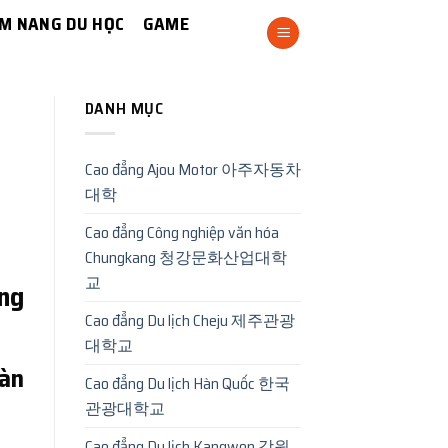
M NANG DU HỌC
GAME
DANH MỤC
Cao đẳng Ajou Motor 아주자동차
대학
Cao đẳng Công nghiệp văn hóa
Chungkang 청강문화산업대학
교
ng
Cao đẳng Du lịch Cheju 제주관광
대학교
Hàn
Cao đẳng Du lịch Hàn Quốc 한국
관광대학교
Cao đẳng Du lịch Kangwon 강원