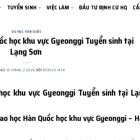
TUYỂN SINH
VIỆC LÀM
ĐẦU TƯ ĐỊNH CƯ HQ
CẨ
DU HỌC HÀN QUỐC
c học khu vực Gyeonggi Tuyển sinh tại
Lạng Sơn
VÀO
10 THÁNG 2 2026
BỞI
RODIGO JACK
học khu vực Gyeonggi Tuyển sinh tại Lạ
Cao học Hàn Quốc học khu vực Gyeonggi – 