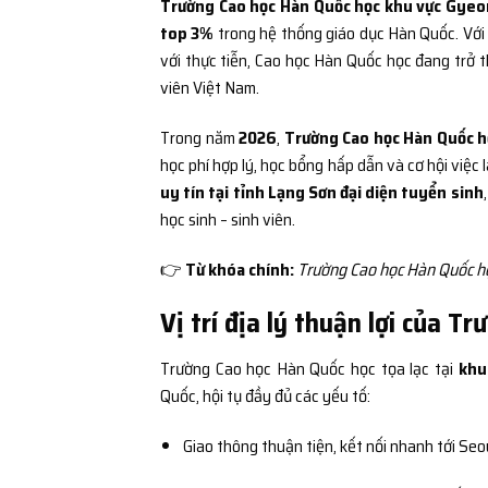
Trường Cao học Hàn Quốc học khu vực Gyeo
top 3%
trong hệ thống giáo dục Hàn Quốc. Với lị
với thực tiễn, Cao học Hàn Quốc học đang trở t
viên Việt Nam.
Trong năm
2026
,
Trường Cao học Hàn Quốc h
học phí hợp lý, học bổng hấp dẫn và cơ hội việc
uy tín tại tỉnh Lạng Sơn đại diện tuyển sinh
học sinh – sinh viên.
👉
Từ khóa chính:
Trường Cao học Hàn Quốc họ
Vị trí địa lý thuận lợi của 
Trường Cao học Hàn Quốc học tọa lạc tại
khu
Quốc, hội tụ đầy đủ các yếu tố:
Giao thông thuận tiện, kết nối nhanh tới Seo