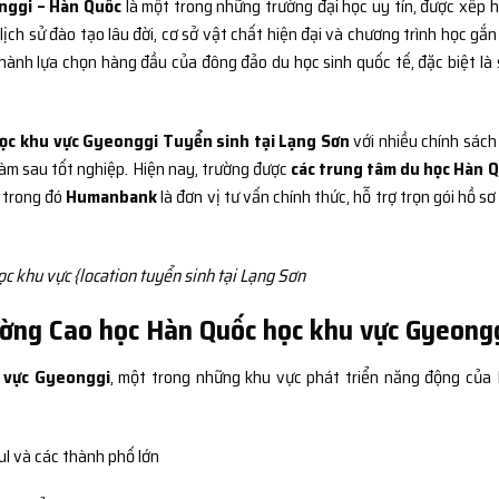
nggi – Hàn Quốc
là một trong những trường đại học uy tín, được xếp 
ch sử đào tạo lâu đời, cơ sở vật chất hiện đại và chương trình học gắn 
hành lựa chọn hàng đầu của đông đảo du học sinh quốc tế, đặc biệt là 
ọc khu vực Gyeonggi Tuyển sinh tại Lạng Sơn
với nhiều chính sách
 làm sau tốt nghiệp. Hiện nay, trường được
các trung tâm du học Hàn 
, trong đó
Humanbank
là đơn vị tư vấn chính thức, hỗ trợ trọn gói hồ sơ
c khu vực {location tuyển sinh tại Lạng Sơn
Trường Cao học Hàn Quốc học khu vực Gyeong
 vực Gyeonggi
, một trong những khu vực phát triển năng động của
ul và các thành phố lớn