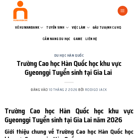
Bỏ
qua
nội
dung
VỀ HUMANBANK
TUYỂN SINH
VIỆC LÀM
ĐẦU TƯ ĐỊNH CƯ HQ
CẨM NANG DU HỌC
GAME
LIÊN HỆ
DU HỌC HÀN QUỐC
Trường Cao học Hàn Quốc học khu vực
Gyeonggi Tuyển sinh tại Gia Lai
ĐĂNG VÀO
10 THÁNG 2 2026
BỞI
RODIGO JACK
Trường Cao học Hàn Quốc học khu vực
Gyeonggi Tuyển sinh tại Gia Lai năm 2026
Giới thiệu chung về Trường Cao học Hàn Quốc học