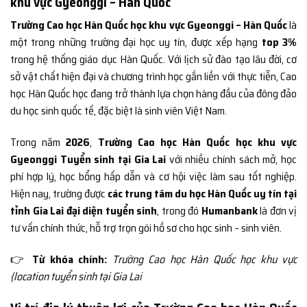
khu vực Gyeonggi – Hàn Quốc
Trường Cao học Hàn Quốc học khu vực Gyeonggi – Hàn Quốc
là
một trong những trường đại học uy tín, được xếp hạng
top 3%
trong hệ thống giáo dục Hàn Quốc. Với lịch sử đào tạo lâu đời, cơ
sở vật chất hiện đại và chương trình học gắn liền với thực tiễn, Cao
học Hàn Quốc học đang trở thành lựa chọn hàng đầu của đông đảo
du học sinh quốc tế, đặc biệt là sinh viên Việt Nam.
Trong năm
2026
,
Trường Cao học Hàn Quốc học khu vực
Gyeonggi Tuyển sinh tại Gia Lai
với nhiều chính sách mở, học
phí hợp lý, học bổng hấp dẫn và cơ hội việc làm sau tốt nghiệp.
Hiện nay, trường được
các trung tâm du học Hàn Quốc uy tín tại
tỉnh Gia Lai đại diện tuyển sinh
, trong đó
Humanbank
là đơn vị
tư vấn chính thức, hỗ trợ trọn gói hồ sơ cho học sinh – sinh viên.
👉
Từ khóa chính:
Trường Cao học Hàn Quốc học khu vực
{location tuyển sinh tại Gia Lai