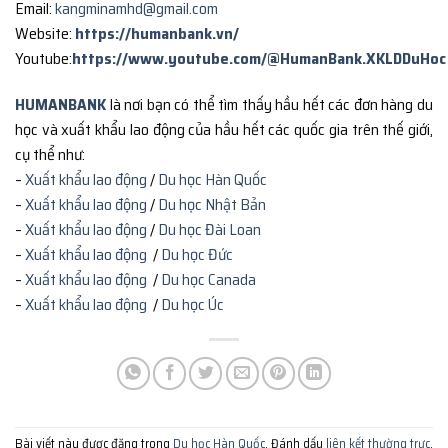
Email:
kangminamhd@gmail.com
Website:
https://humanbank.vn/
Youtube:
https://www.youtube.com/@HumanBank.XKLDDuHoc
HUMANBANK
là nơi bạn có thể tìm thấy hầu hết các đơn hàng du
học và xuất khẩu lao động của hầu hết các quốc gia trên thế giới,
cụ thể như:
–
Xuất khẩu lao động
/
Du học Hàn Quốc
–
Xuất khẩu lao động
/
Du học Nhật Bản
–
Xuất khẩu lao động
/
Du học Đài Loan
–
Xuất khẩu lao động
/
Du học Đức
–
Xuất khẩu lao động
/
Du học Canada
–
Xuất khẩu lao động
/
Du học Úc
Bài viết này được đăng trong
Du học Hàn Quốc
. Đánh dấu
liên kết thường trực
.