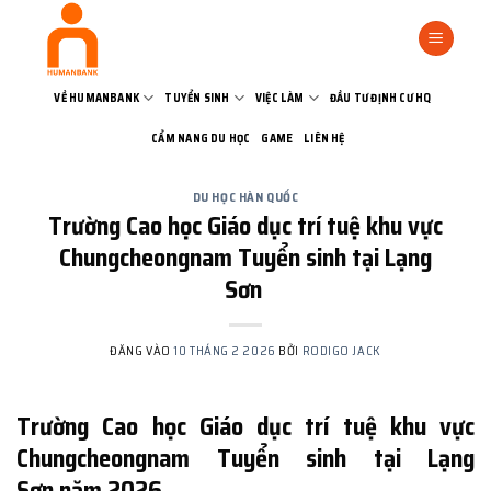
Bỏ
qua
nội
dung
VỀ HUMANBANK
TUYỂN SINH
VIỆC LÀM
ĐẦU TƯ ĐỊNH CƯ HQ
CẨM NANG DU HỌC
GAME
LIÊN HỆ
DU HỌC HÀN QUỐC
Trường Cao học Giáo dục trí tuệ khu vực
Chungcheongnam Tuyển sinh tại Lạng
Sơn
ĐĂNG VÀO
10 THÁNG 2 2026
BỞI
RODIGO JACK
Trường Cao học Giáo dục trí tuệ khu vực
Chungcheongnam Tuyển sinh tại Lạng
Sơn năm 2026