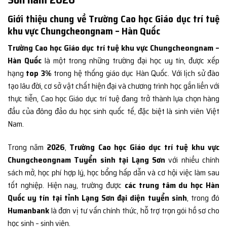
Giới thiệu chung về Trường Cao học Giáo dục trí tuệ
khu vực Chungcheongnam – Hàn Quốc
Trường Cao học Giáo dục trí tuệ khu vực Chungcheongnam –
Hàn Quốc
là một trong những trường đại học uy tín, được xếp
hạng
top 3%
trong hệ thống giáo dục Hàn Quốc. Với lịch sử đào
tạo lâu đời, cơ sở vật chất hiện đại và chương trình học gắn liền với
thực tiễn, Cao học Giáo dục trí tuệ đang trở thành lựa chọn hàng
đầu của đông đảo du học sinh quốc tế, đặc biệt là sinh viên Việt
Nam.
Trong năm
2026
,
Trường Cao học Giáo dục trí tuệ khu vực
Chungcheongnam Tuyển sinh tại Lạng Sơn
với nhiều chính
sách mở, học phí hợp lý, học bổng hấp dẫn và cơ hội việc làm sau
tốt nghiệp. Hiện nay, trường được
các trung tâm du học Hàn
Quốc uy tín tại tỉnh Lạng Sơn đại diện tuyển sinh
, trong đó
Humanbank
là đơn vị tư vấn chính thức, hỗ trợ trọn gói hồ sơ cho
học sinh – sinh viên.