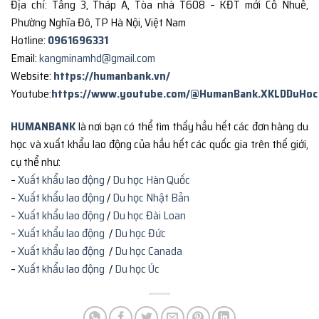
Địa chỉ: Tầng 3, Tháp A, Tòa nhà T608 – KĐT mới Cổ Nhuế,
Phường Nghĩa Đô, TP Hà Nội, Việt Nam
Hotline:
0961696331
Email:
kangminamhd@gmail.com
Website:
https://humanbank.vn/
Youtube:
https://www.youtube.com/@HumanBank.XKLDDuHoc
HUMANBANK
là nơi bạn có thể tìm thấy hầu hết các đơn hàng du
học và xuất khẩu lao động của hầu hết các quốc gia trên thế giới,
cụ thể như:
–
Xuất khẩu lao động
/
Du học Hàn Quốc
–
Xuất khẩu lao động
/
Du học Nhật Bản
–
Xuất khẩu lao động
/
Du học Đài Loan
–
Xuất khẩu lao động
/
Du học Đức
–
Xuất khẩu lao động
/
Du học Canada
–
Xuất khẩu lao động
/
Du học Úc