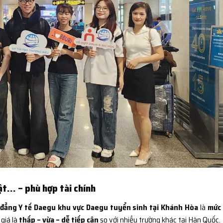
ật… – phù hợp tài chính
đẳng Y tế Daegu khu vực Daegu tuyển sinh tại Khánh Hòa
là
mức
 giá là
thấp – vừa – dễ tiếp cận
so với nhiều trường khác tại Hàn Quốc.