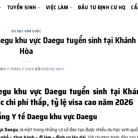
TUYỂN SINH
VIỆC LÀM
ĐẦU TƯ ĐỊNH CƯ HQ
CẨ
DU HỌC HÀN QUỐC
egu khu vực Daegu tuyển sinh tại Khánh
Hòa
VÀO
11 THÁNG 2 2026
BỞI
RODIGO JACK
egu khu vực Daegu tuyển sinh tại Khá
 chi phí thấp, tỷ lệ visa cao năm 2026
ẳng Y tế Daegu khu vực Daegu
ực Daegu
, là một trong những cơ sở đào tạo được nhiều du học sinh quố
ghề – thực hành – đi làm – định cư lâu dài
. Với chương trình đào tạo