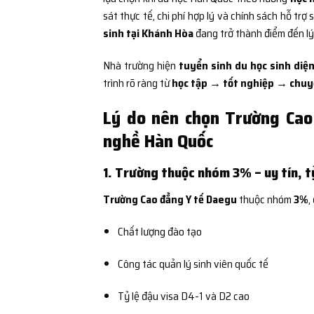
sát thực tế, chi phí hợp lý và chính sách hỗ trợ 
sinh tại Khánh Hòa
đang trở thành điểm đến l
Nhà trường hiện
tuyển sinh du học sinh diện
trình rõ ràng từ
học tập → tốt nghiệp → chuyể
Lý do nên chọn Trường Cao
nghề Hàn Quốc
1. Trường thuộc nhóm 3% – uy tín, tỷ
Trường Cao đẳng Y tế Daegu
thuộc nhóm
3%
,
Chất lượng đào tạo
Công tác quản lý sinh viên quốc tế
Tỷ lệ đậu visa D4-1 và D2 cao