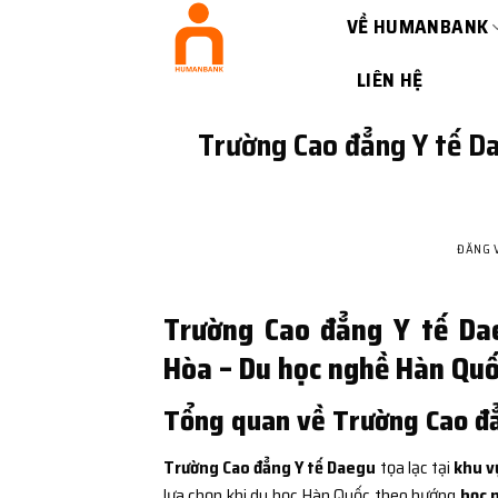
Bỏ
VỀ HUMANBANK
qua
nội
LIÊN HỆ
dung
Trường Cao đẳng Y tế Da
ĐĂNG 
Trường Cao đẳng Y tế Da
Hòa – Du học nghề Hàn Quốc
Tổng quan về Trường Cao đ
Trường Cao đẳng Y tế Daegu
tọa lạc tại
khu v
lựa chọn khi du học Hàn Quốc theo hướng
học n