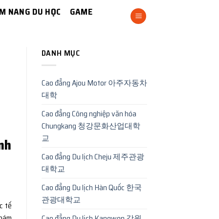
M NANG DU HỌC
GAME
DANH MỤC
Cao đẳng Ajou Motor 아주자동차
대학
Cao đẳng Công nghiệp văn hóa
Chungkang 청강문화산업대학
교
nh
Cao đẳng Du lịch Cheju 제주관광
대학교
Cao đẳng Du lịch Hàn Quốc 한국
관광대학교
c tế
 bám
Cao đẳng Du lịch Kangwon 강원