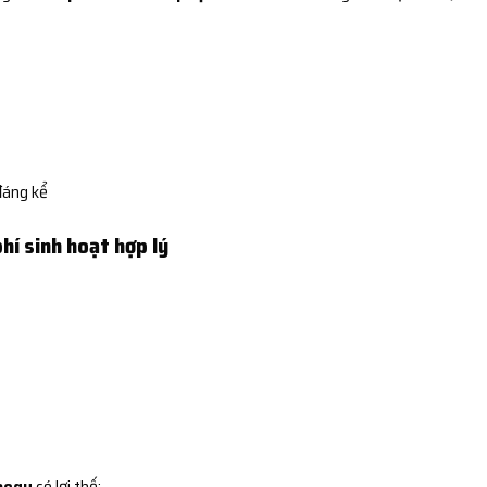
đáng kể
phí sinh hoạt hợp lý
Daegu
có lợi thế: