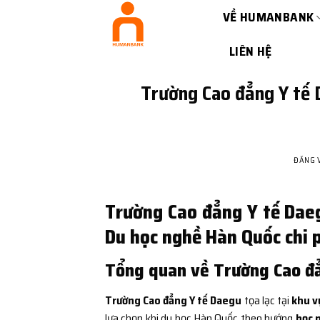
Bỏ
VỀ HUMANBANK
qua
nội
LIÊN HỆ
dung
Trường Cao đẳng Y tế 
ĐĂNG 
Trường Cao đẳng Y tế Daeg
Du học nghề Hàn Quốc chi p
Tổng quan về Trường Cao đ
Trường Cao đẳng Y tế Daegu
tọa lạc tại
khu v
lựa chọn khi du học Hàn Quốc theo hướng
học n