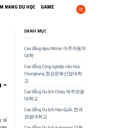
M NANG DU HỌC
GAME
DANH MỤC
Cao đẳng Ajou Motor 아주자동차
대학
Cao đẳng Công nghiệp văn hóa
Chungkang 청강문화산업대학
교
 –
Cao đẳng Du lịch Cheju 제주관광
대학교
Cao đẳng Du lịch Hàn Quốc 한국
관광대학교
c tế
 bám
Cao đẳng Du lịch Kangwon 강원