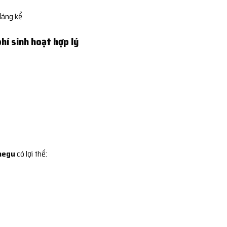
đáng kể
phí sinh hoạt hợp lý
Daegu
có lợi thế: