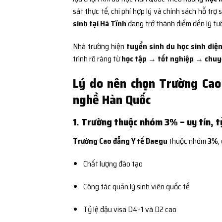
sát thực tế, chi phí hợp lý và chính sách hỗ trợ 
sinh tại Hà Tĩnh
đang trở thành điểm đến lý t
Nhà trường hiện
tuyển sinh du học sinh diện
trình rõ ràng từ
học tập → tốt nghiệp → chuyể
Lý do nên chọn Trường Cao
nghề Hàn Quốc
1. Trường thuộc nhóm 3% – uy tín, tỷ
Trường Cao đẳng Y tế Daegu
thuộc nhóm
3%
,
Chất lượng đào tạo
Công tác quản lý sinh viên quốc tế
Tỷ lệ đậu visa D4-1 và D2 cao