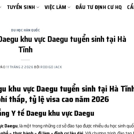
TUYỂN SINH
VIỆC LÀM
ĐẦU TƯ ĐỊNH CƯ HQ
CẨ
DU HỌC HÀN QUỐC
Daegu khu vực Daegu tuyển sinh tại Hà
Tĩnh
VÀO
11 THÁNG 2 2026
BỞI
RODIGO JACK
u khu vực Daegu tuyển sinh tại Hà Tĩnh
hí thấp, tỷ lệ visa cao năm 2026
ẳng Y tế Daegu khu vực Daegu
ực Daegu
, là một trong những cơ sở đào tạo được nhiều du học sinh quố
ghề – thực hành – đi làm – định cư lâu dài
. Với chương trình đào tạo