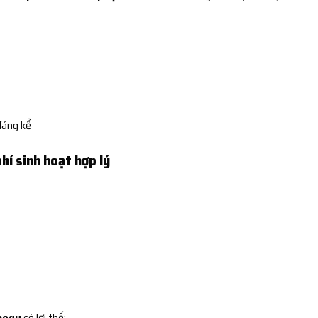
đáng kể
phí sinh hoạt hợp lý
Daegu
có lợi thế: