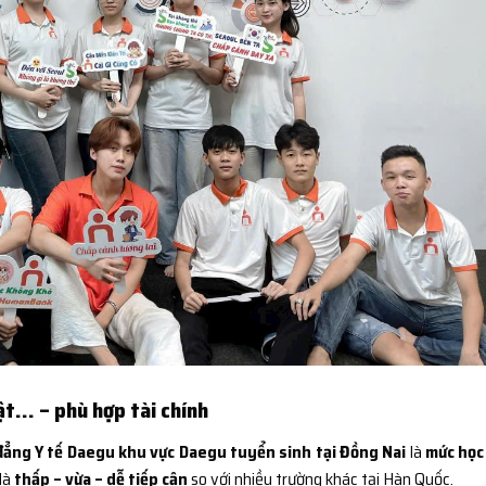
ật… – phù hợp tài chính
ẳng Y tế Daegu khu vực Daegu tuyển sinh tại Đồng Nai
là
mức học
 là
thấp – vừa – dễ tiếp cận
so với nhiều trường khác tại Hàn Quốc.