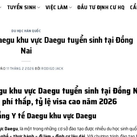
TUYỂN SINH
VIỆC LÀM
ĐẦU TƯ ĐỊNH CƯ HQ
CẨ
DU HỌC HÀN QUỐC
aegu khu vực Daegu tuyển sinh tại Đồng
Nai
VÀO
11 THÁNG 2 2026
BỞI
RODIGO JACK
gu khu vực Daegu tuyển sinh tại Đồng N
 phí thấp, tỷ lệ visa cao năm 2026
ẳng Y tế Daegu khu vực Daegu
ực Daegu
, là một trong những cơ sở đào tạo được nhiều du học sinh quố
ghề – thực hành – đi làm – định cư lâu dài
. Với chương trình đào tạo