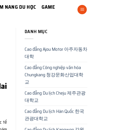
M NANG DU HỌC
GAME
DANH MỤC
Cao đẳng Ajou Motor 아주자동차
대학
Cao đẳng Công nghiệp văn hóa
Chungkang 청강문화산업대학
교
ai
Cao đẳng Du lịch Cheju 제주관광
대학교
Cao đẳng Du lịch Hàn Quốc 한국
관광대학교
c tế
 bám
Cao đẳng Du lịch Kangwon 강원