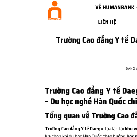
Bỏ
VỀ HUMANBANK
qua
nội
LIÊN HỆ
dung
Trường Cao đẳng Y tế D
ĐĂNG 
Trường Cao đẳng Y tế Dae
– Du học nghề Hàn Quốc chi
Tổng quan về Trường Cao đ
Trường Cao đẳng Y tế Daegu
tọa lạc tại
khu v
lựa chọn khi du học Hàn Quốc theo hướng
học n