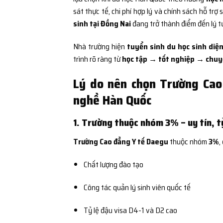
sát thực tế, chi phí hợp lý và chính sách hỗ trợ 
sinh tại Đồng Nai
đang trở thành điểm đến lý 
Nhà trường hiện
tuyển sinh du học sinh diện
trình rõ ràng từ
học tập → tốt nghiệp → chuyể
Lý do nên chọn Trường Cao
nghề Hàn Quốc
1. Trường thuộc nhóm 3% – uy tín, tỷ
Trường Cao đẳng Y tế Daegu
thuộc nhóm
3%
,
Chất lượng đào tạo
Công tác quản lý sinh viên quốc tế
Tỷ lệ đậu visa D4-1 và D2 cao